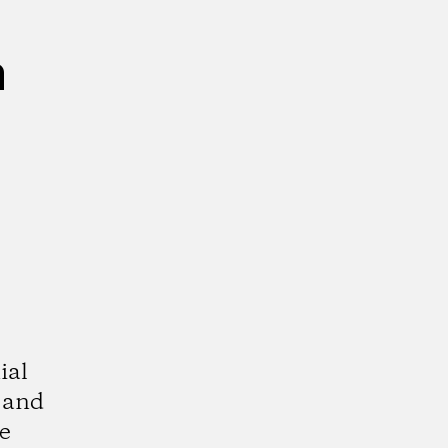
n
ial
 and
e