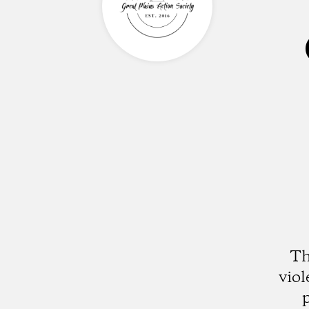
Th
vio