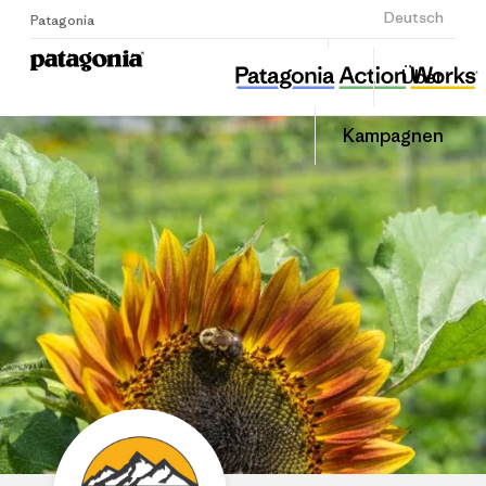
Anmelden
Deutsch
Patagonia
Colorado Farm & Food Alliance
Diesen
Über
Beitrag
Home
Auf
teilen
Linked
Grante
Kampagnen
teilen