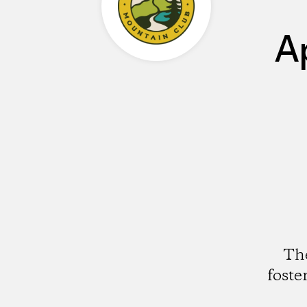
A
The
foste