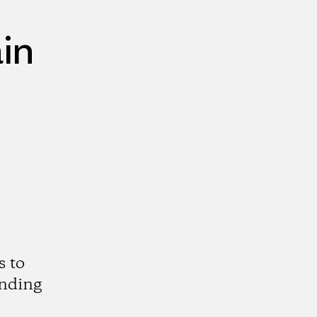
in
s to
anding