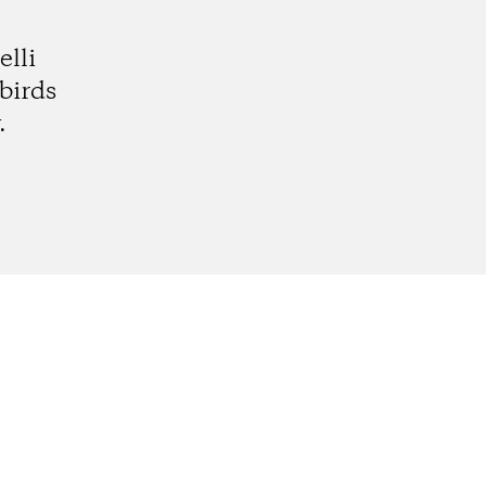
elli
birds
.
k