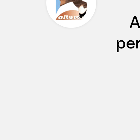
A
per