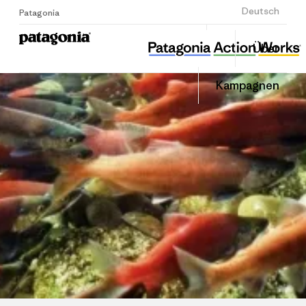
Anmelden
Deutsch
Patagonia
섬즈업
Diesen
Über
Beitrag
Home
Auf
teilen
Linked
Grante
Kampagnen
teilen