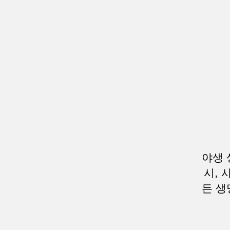
야생 
시, 
든 생