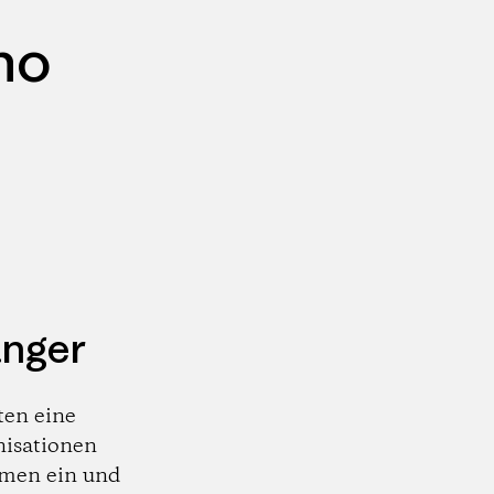
no
änger
ten eine
nisationen
emen ein und