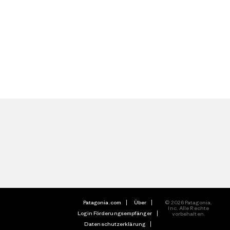
Patagonia.com
Über
© 2026 Patagonia,
Inc. Alle Rechte
Login Förderungsempfänger
vorbehalten.
Datenschutzerklärung