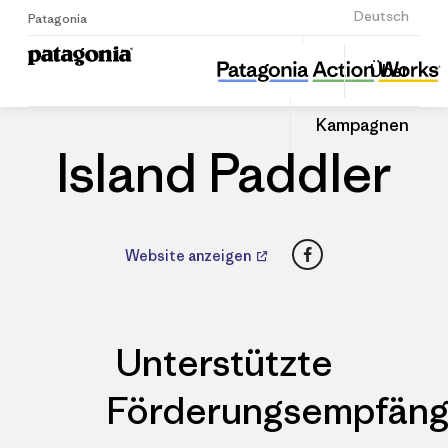
Anmelden
Deutsch
Patagonia
Island Paddler
Diesen
Über
Beitrag
Home
Händler
Auf
teilen
Linked
Patago
Kampagnen
teilen
Händle
Island Paddler
Facebook
Website anzeigen
Unterstützte
Förderungsempfäng