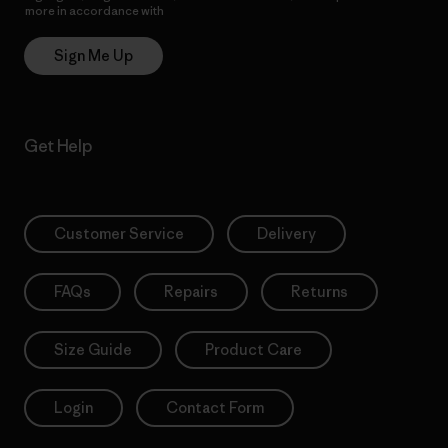
more in accordance with
Patagonia’s Privacy Notice
Sign Me Up
Get Help
Customer Service
Delivery
FAQs
Repairs
Returns
Size Guide
Product Care
Login
Contact Form