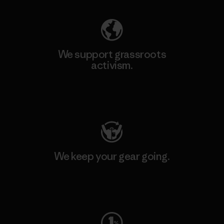
We support grassroots
activism.
Visit Patagonia Action Works
We keep your gear going.
Visit Worn Wear