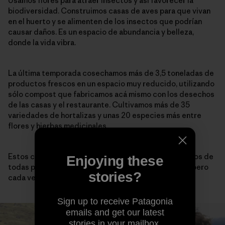
Usamos flores para atraer insectos y así favorecer la
biodiversidad. Construimos casas de aves para que vivan
en el huerto y se alimenten de los insectos que podrían
causar daños. Es un espacio de abundancia y belleza,
donde la vida vibra.
La última temporada cosechamos más de 3,5 toneladas de
productos frescos en un espacio muy reducido, utilizando
sólo compost que fabricamos acá mismo con los desechos
de las casas y el restaurante. Cultivamos más de 35
variedades de hortalizas y unas 20 especies más entre
flores y hierbas medicinales.
Estos cuatro años han pasado por el huerto voluntarios de
Enjoying these
todas partes del mundo. Es un movimiento pequeño pero
stories?
cada vez con más fuerza.
Sign up to receive Patagonia
emails and get our latest
stories in your mailbox.