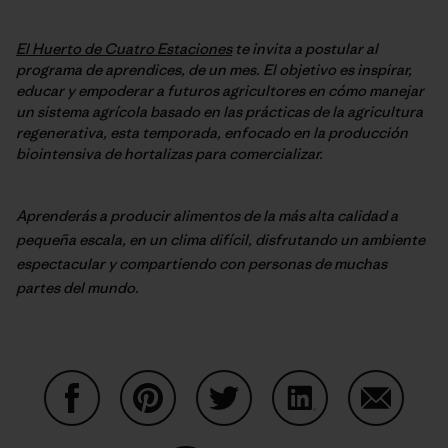
El Huerto de Cuatro Estaciones
te invita a postular al
programa de aprendices, de un mes. El objetivo es inspirar,
educar y empoderar a futuros agricultores en cómo manejar
un sistema agrícola basado en las prácticas de la agricultura
regenerativa, esta temporada, enfocado en la producción
biointensiva de hortalizas para comercializar.
Aprenderás a producir alimentos de la más alta calidad a
pequeña escala, en un clima difícil, disfrutando un ambiente
espectacular y compartiendo con personas de muchas
partes del mundo.
Share on Facebook
Share on Pinterest
Share on Twitter
Share on LinkedIn
Share on