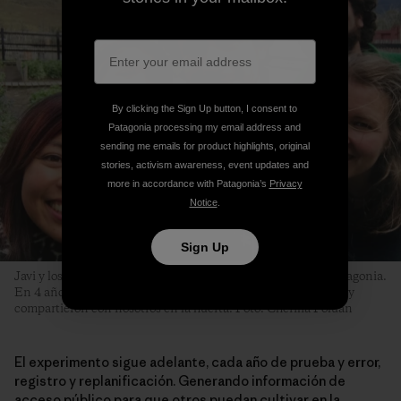
By clicking the Sign Up button, I consent to
Patagonia processing my email address and
sending me emails for product highlights, original
stories, activism awareness, event updates and
more in accordance with Patagonia’s
Privacy
Notice
.
Sign Up
Javi y los voluntarios de la huerta biointensiva en Parque Patagonia.
En 4 años más de 80 personas de todo el mundo colaboraron y
compartieron con nosotros en la huerta. Foto: Cherilia Poluan
El experimento sigue adelante, cada año de prueba y error,
registro y replanificación. Generando información de
acceso público para que otros puedan cultivar en la