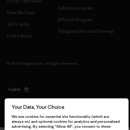
1% For The Planet
Industry program
How We Fund
Affiliate Program
Gift Cards
Patagonia Slovakia Sitemap
Find a Store
© 2026 Patagonia, Inc. All Rights Reserved.
English
Your Data, Your Choice
We use cookies for essential site functionality (which are
always on) and optional cookies for analytics and personalised
advertising. By selecting "Allow All", you consent to these