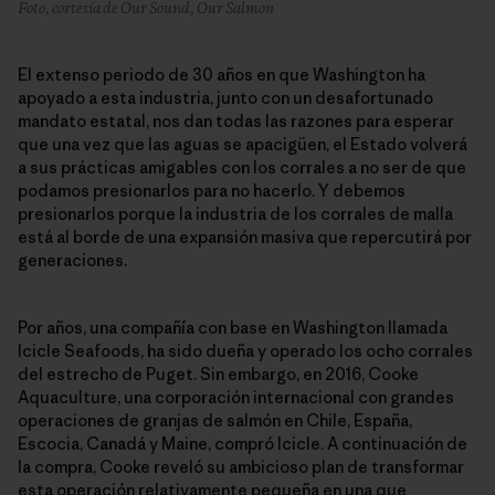
Foto, cortesía de Our Sound, Our Salmon
El extenso periodo de 30 años en que Washington ha
apoyado a esta industria, junto con un desafortunado
mandato estatal, nos dan todas las razones para esperar
que una vez que las aguas se apacigüen, el Estado volverá
a sus prácticas amigables con los corrales a no ser de que
podamos presionarlos para no hacerlo. Y debemos
presionarlos porque la industria de los corrales de malla
está al borde de una expansión masiva que repercutirá por
generaciones.
Por años, una compañía con base en Washington llamada
Icicle Seafoods, ha sido dueña y operado los ocho corrales
del estrecho de Puget. Sin embargo, en 2016, Cooke
Aquaculture, una corporación internacional con grandes
operaciones de granjas de salmón en Chile, España,
Escocia, Canadá y Maine, compró Icicle. A continuación de
la compra, Cooke reveló su ambicioso plan de transformar
esta operación relativamente pequeña en una que