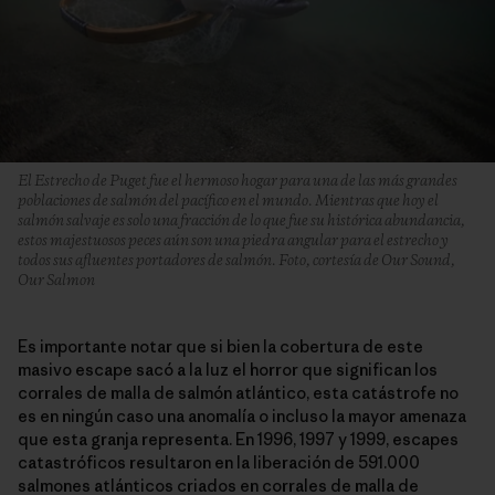
El Estrecho de Puget fue el hermoso hogar para una de las más grandes
poblaciones de salmón del pacífico en el mundo. Mientras que hoy el
salmón salvaje es solo una fracción de lo que fue su histórica abundancia,
estos majestuosos peces aún son una piedra angular para el estrecho y
todos sus afluentes portadores de salmón. Foto, cortesía de Our Sound,
Our Salmon
Es importante notar que si bien la cobertura de este
masivo escape sacó a la luz el horror que significan los
corrales de malla de salmón atlántico, esta catástrofe no
es en ningún caso una anomalía o incluso la mayor amenaza
que esta granja representa. En 1996, 1997 y 1999, escapes
catastróficos resultaron en la liberación de 591.000
salmones atlánticos criados en corrales de malla de