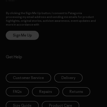
E-Mail
By clicking the Sign Me Up button, I consent to Patagonia
processing my email address and sending me emails for product
highlights, original stories, activism awareness, event updates and
more in accordance with
Patagonia’s Privacy Notice
Sign Me Up
Get Help
Customer Service
Delivery
FAQs
Repairs
Returns
Size Guide
Product Care