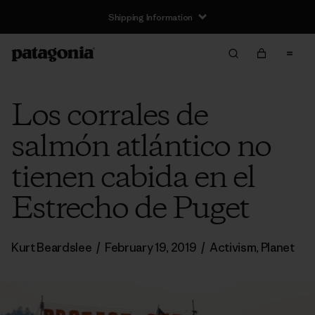
Shipping Information
Los corrales de
salmón atlántico no
tienen cabida en el
Estrecho de Puget
Kurt Beardslee
/
February 19, 2019
/
Activism
,
Planet