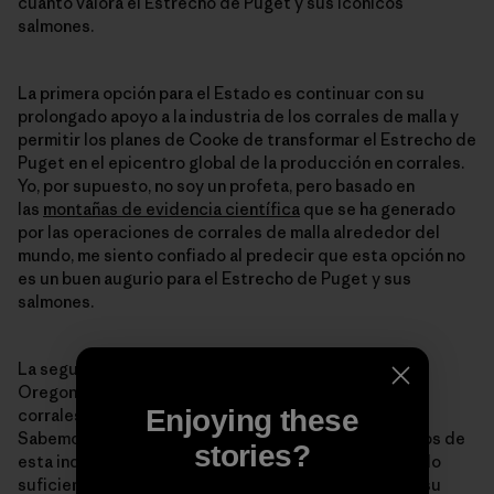
cuánto valora el Estrecho de Puget y sus icónicos
salmones.
La primera opción para el Estado es continuar con su
prolongado apoyo a la industria de los corrales de malla y
permitir los planes de Cooke de transformar el Estrecho de
Puget en el epicentro global de la producción en corrales.
Yo, por supuesto, no soy un profeta, pero basado en
las
montañas de evidencia científica
que se ha generado
por las operaciones de corrales de malla alrededor del
mundo, me siento confiado al predecir que esta opción no
es un buen augurio para el Estrecho de Puget y sus
salmones.
La segunda opción es seguir los pasos de California,
Oregon y Alaska, que no permiten a la industria de los
Enjoying these
corrales para salmón atlántico operar en sus aguas.
Sabemos lo suficiente como para saber que los costos de
stories?
esta industria exceden a los beneficios. Y valoramos lo
suficiente el Estrecho de Puget como para priorizar su