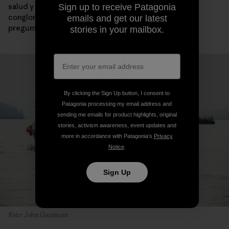
salud y bienestar por sobre las ganancias de un
Sign up to receive Patagonia
conglomerado internacional de corrales de malla. La
emails and get our latest
pregunta es si al final vamos a hacer eso o no.
stories in your mailbox.
By clicking the Sign Up button, I consent to
Patagonia processing my email address and
sending me emails for product highlights, original
stories, activism awareness, event updates and
more in accordance with Patagonia’s
Privacy
Notice
.
Sign Up
Foto: John Gussman