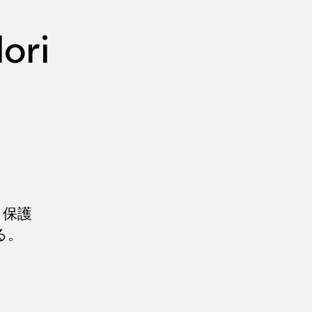
ori
ら保護
る。