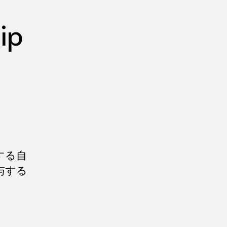
ip
する自
与する