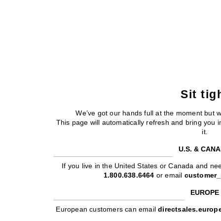
Sit tig
We’ve got our hands full at the moment but 
This page will automatically refresh and bring you
it.
U.S. & CAN
If you live in the United States or Canada and nee
1.800.638.6464
or email
customer_
EUROPE
European customers can email
directsales.euro