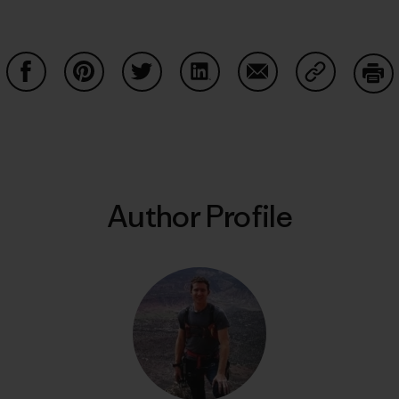
Share on Facebook
Share on Pinterest
Share on Twitter
Share on LinkedIn
Share on Email
Share on Co
Prin
Author Profile