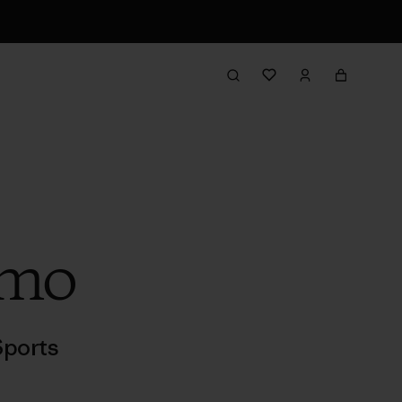
imo
ports