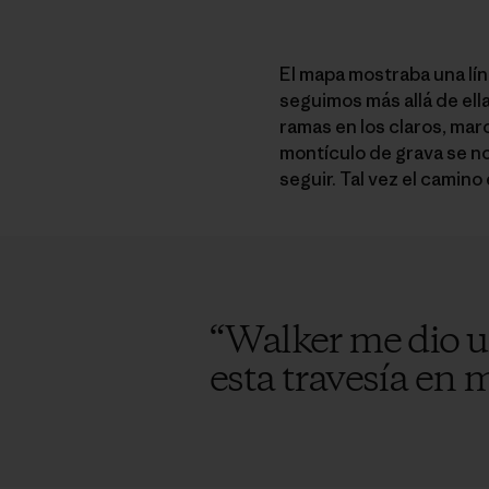
El mapa mostraba una lín
seguimos más allá de ell
ramas en los claros, mar
montículo de grava se no
seguir. Tal vez el camino
“
Walker me dio un
esta travesía en