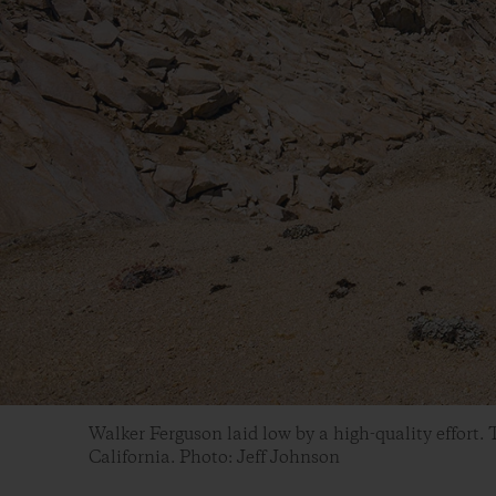
Walker Ferguson laid low by a high-quality effor
California. Photo: Jeff Johnson