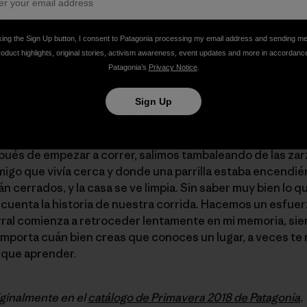
etro y medio caminando entre los matorrales seguimos el 
king the Sign Up button, I consent to Patagonia processing my email address and sending m
rer, pero podemos caminar sin quedar ensangrentados por 
roduct highlights, original stories, activism awareness, event updates and more in accordanc
o, y luego, al final de esta línea, la sección de zarzas más
Patagonia’s
Privacy Notice
.
 y el irregular final de este sendero cortado. Superan mi a
s hasta el suelo. Trepo adentro de esta maraña y quedo
Sign Up
etros. Y entonces, somos libres.
ués de empezar a correr, salimos tambaleando de las zarz
amigo que vivía cerca y donde una parrilla estaba encendi
án cerrados, y la casa se ve limpia. Sin saber muy bien lo
 cuenta la historia de nuestra corrida. Hacemos un esfue
rral comienza a retroceder lentamente en mi memoria, si
mporta cuán bien creas que conoces un lugar, a veces te
 que aprender.
iginalmente en el
catálogo de Primavera 2018 de Patagonia
.