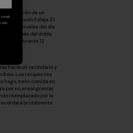
vago recuerdo de un
e emails
el malévolo follaje. El
e with
 densas y crueles del día
ltura en más del doble,
 inmerso durante 12
as hacia un vecindario y
éndose. Los recipientes
 que hago, meto comida en
rzo por no ensangrentar
endo reemplazado por la
 recordará brutalmente