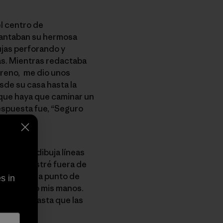
l centro de
 cantaban su hermosa
ujas perforando y
nas. Mientras redactaba
rreno, me dio unos
sde su casa hasta la
 que haya que caminar un
respuesta fue, “Seguro
 follaje dibuja líneas
o me arrastré fuera de
rme. Estoy a punto de
s in
 sol, luego mis manos.
 metros hasta que las