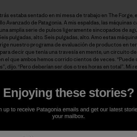
rás estaba sentado en mi mesa de trabajo en The Forge, e
llo Avanzado de Patagonia. A mis espaldas, las máquinas
 una amplia serie de pulsos ligeramente sincopados de ag
Seis pulgadas, alto. Seis pulgadas, alto. Amo estas máqui
dirige nuestro programa de evaluación de productos en te
para decir que tenía una travesía en mente, un circuito de
r en el que ambos hemos corrido cientos de veces. “Puede
”, dijo. “Pero deberían ser dos o tres horas en total”. Mi 
Enjoying these stories?
estoy gateando y rechinando los dientes mientras el denso
o excepto mi estómago. Habían pasado cuatro horas cuand
ueña apertura en el filo e hice una pausa para recompone
n up to receive Patagonia emails and get our latest storie
sorbo que tomo se seca a penas pasa por mi lengua. Miro el
your mailbox.
e hace un buen rato. Nos paramos y caminamos un par de
olvernos cuadrúpedos nuevamente.