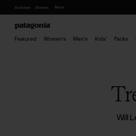
More
Activism
Stories
Featured
Women's
Men's
Kids'
Packs
Tr
Will L