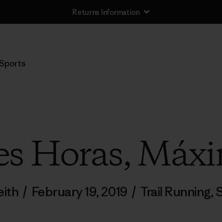
Returns Information
Sports
es Horas, Máx
eith
/
February 19, 2019
/
Trail Running
,
S