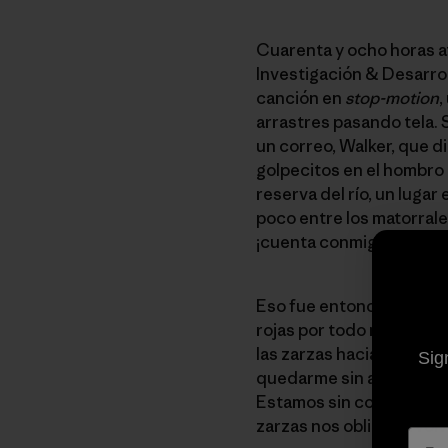
Cuarenta y ocho horas at
Investigación & Desarro
canción en
stop-motion
,
arrastres pasando tela. 
un correo, Walker, que 
golpecitos en el hombro 
reserva del río, un luga
poco entre los matorrales
¡cuenta conmigo!”.
Eso fue entonces. Ahora 
rojas por todo mi cuerp
las zarzas hacia una peq
Sig
quedarme sin agua, y el 
Estamos sin comida desd
zarzas nos obligan a v