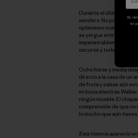
Durante el último kilóm
By clic
sendero. No podemos cor
for p
optimismo vuelve al cuerp
se yergue entre nosotros
impenetrablemente densa
oscuros y turbulentos m
Ocho horas y media desp
directo a la casa de un 
de fruta y salsas aún est
mi boca mientras Walker
ningún mueble. El chapa
comprensión de que no i
lo mucho que aún tienes
Esta historia apareció or