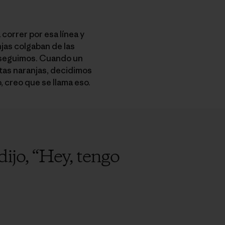
correr por esa línea y
njas colgaban de las
o seguimos. Cuando un
ntas naranjas, decidimos
, creo que se llama eso.
ijo, “Hey, tengo