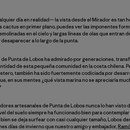
lquier día en realidad— la vista desde el Mirador es tan
los cactus en primer plano, puedes ver las imponentes for
molinadas en el cielo y largas líneas de olas que entran d
desaparecer a lo largo de la punta.
te de Punta de Lobos ha admirado por generaciones, tran
 identidad de esta pequeña comunidad en la costa chilena. 
ostero, también ha sido fuertemente codiciada por desarro
que, en sus mentes ¿qué vista marina no se apreciaría mu
?
adores artesanales de Punta de Lobos nunca lo han visto 
vel del suelo siempre ha funcionado bien para contemplar
 bien se deja surfear con casi cualquier tamaño, Lobos de
mes días de invierno que nuestro amigo y embajador,
Ramó