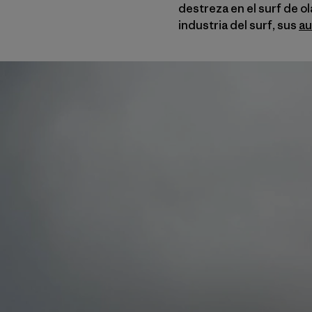
destreza en el surf de o
industria del surf, sus
au