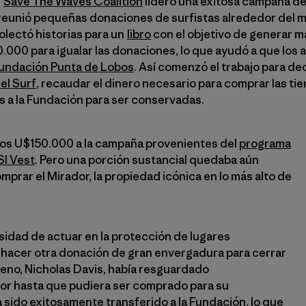
.
Save The Waves Coalition
lideró una exitosa campaña d
reunió pequeñas donaciones de surfistas alrededor del m
olectó historias para un
libro
con el objetivo de generar má
000 para igualar las donaciones, lo que ayudó a que los a
undación Punta de Lobos
. Así comenzó el trabajo para de
el Surf
, recaudar el dinero necesario para comprar las tier
as a la Fundación para ser conservadas.
os U$150.000 a la campaña provenientes del
programa
SI Vest
. Pero una porción sustancial quedaba aún
prar el Mirador, la propiedad icónica en lo más alto de
idad de actuar en la protección de lugares
hacer otra donación de gran envergadura para cerrar
ileno, Nicholas Davis, había resguardado
or hasta que pudiera ser comprado para su
 sido exitosamente transferido a la Fundación, lo que