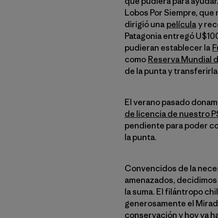
que pudiera para ayudar
Lobos Por Siempre, que 
dirigió una
película
y rec
Patagonia entregó U$100.
pudieran establecer la
F
como
Reserva Mundial d
de la punta y transferirl
El verano pasado donam
de licencia de nuestro P
pendiente para poder com
la punta.
Convencidos de la neces
amenazados, decidimos 
la suma. El filántropo ch
generosamente el Mirad
conservación y hoy ya ha