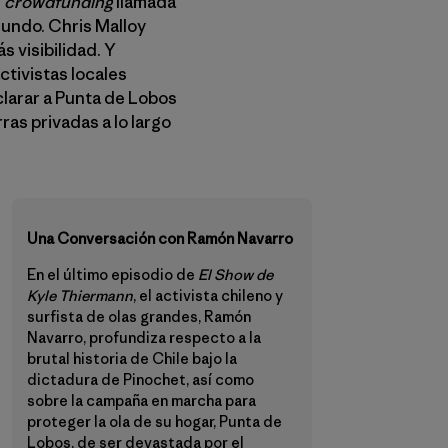
e
crowdfunding
llamada
undo. Chris Malloy
s visibilidad. Y
ctivistas locales
clarar a Punta de Lobos
ras privadas a lo largo
Una Conversación con Ramón Navarro
En el último episodio de
El Show de
Kyle Thiermann
, el activista chileno y
surfista de olas grandes, Ramón
Navarro, profundiza respecto a la
brutal historia de Chile bajo la
dictadura de Pinochet, así como
sobre la campaña en marcha para
proteger la ola de su hogar, Punta de
Lobos, de ser devastada por el