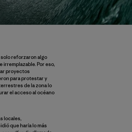
 solo reforzaron algo
 irremplazable. Por eso,
lar proyectos
eron para protestar y
errestres de la zona lo
urar el acceso al océano
s locales,
dió que haría lo más