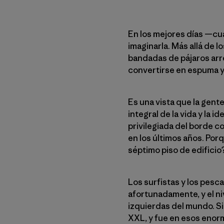
En los mejores días —cua
imaginarla. Más allá de 
bandadas de pájaros arre
convertirse en espuma y 
Es una vista que la gen
integral de la vida y la
privilegiada del borde c
en los últimos años. Por
séptimo piso de edificio
Los surfistas y los pesc
afortunadamente, y el ni
izquierdas del mundo. Si
XXL, y fue en esos enor