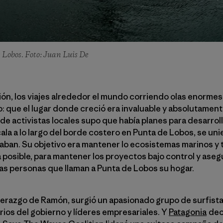
Lobos. Foto: Juan Luis De
ón, los viajes alrededor el mundo corriendo olas enormes
que el lugar donde creció era invaluable y absolutamente
de activistas locales supo que había planes para desarrol
cala a lo largo del borde costero en Punta de Lobos, se uni
aban. Su objetivo era mantener lo ecosistemas marinos y t
posible, para mantener los proyectos bajo control y aseg
as personas que llaman a Punta de Lobos su hogar.
iderazgo de Ramón, surgió un apasionado grupo de surfista
rios del gobierno y líderes empresariales. Y
Patagonia
deci