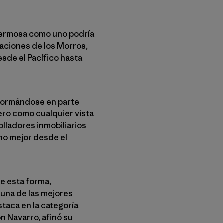
 hermosa como uno podría
maciones de los Morros,
esde el Pacífico hasta
sformándose en parte
Pero como cualquier vista
lladores inmobiliarios
cho mejor desde el
de esta forma,
 una de las mejores
staca en la categoría
n Navarro
, afinó su