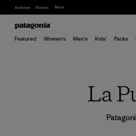
More
Activism
Stories
Featured
Women's
Men's
Kids'
Packs
La Pu
Patagoni