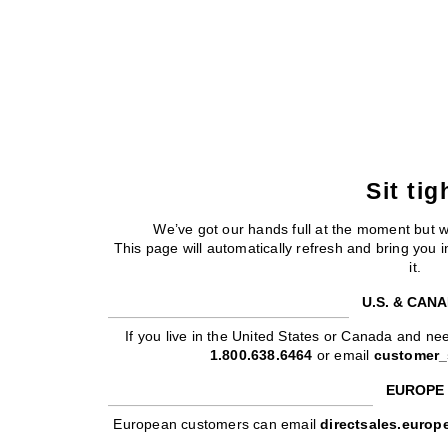
Sit tig
We’ve got our hands full at the moment but 
This page will automatically refresh and bring you
it.
U.S. & CAN
If you live in the United States or Canada and nee
1.800.638.6464
or email
customer_
EUROPE
European customers can email
directsales.euro