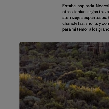
Estaba inspirada. Necesi
otros tenían largas trav
aterrizajes espantosos. 
chancletas, shorts y con
para mi temor a los gran