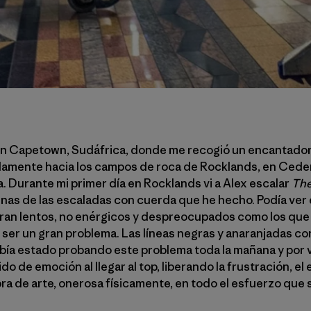
n Capetown, Sudáfrica, donde me recogió un encantador 
amente hacia los campos de roca de Rocklands, en Ceder
. Durante mi primer día en Rocklands vi a Alex escalar
The
unas de las escaladas con cuerda que he hecho. Podía ver
ran lentos, no enérgicos y despreocupados como los que
 ser un gran problema. Las líneas negras y anaranjadas co
abía estado probando este problema toda la mañana y por v
ido de emoción al llegar al top, liberando la frustración, el
ra de arte, onerosa físicamente, en todo el esfuerzo que s