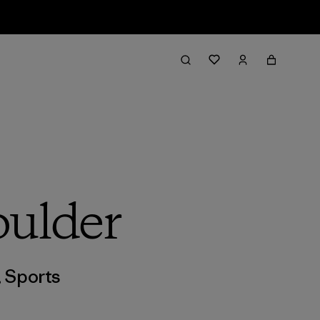
oulder
,
Sports