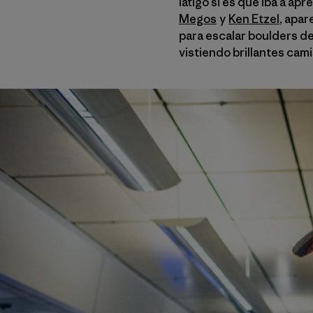
látigo si es que iba a ap
Megos
y
Ken Etzel
, apar
para escalar boulders d
vistiendo brillantes cam