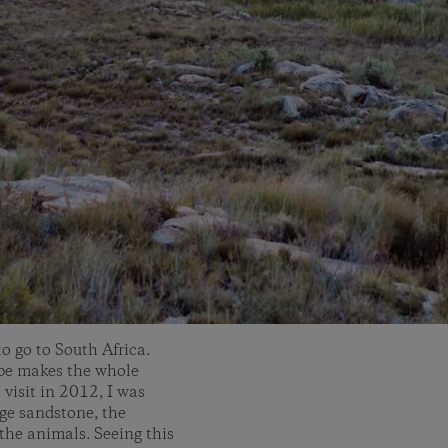
o go to South Africa.
ape makes the whole
 visit in 2012, I was
nge sandstone, the
 the animals. Seeing this