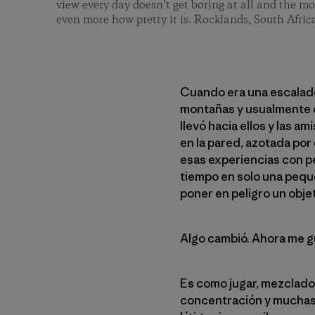
view every day doesn’t get boring at all and the m
even more how pretty it is. Rocklands, South Afric
Cuando era una escalado
montañas y usualmente c
llevó hacia ellos y las 
en la pared, azotada po
esas experiencias con pe
tiempo en solo una peque
poner en peligro un objet
Algo cambió. Ahora me 
Es como jugar, mezclado
concentración y muchas 