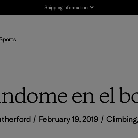
Shipping Information
Sports
ándome en el b
utherford
/
February 19, 2019
/
Climbing