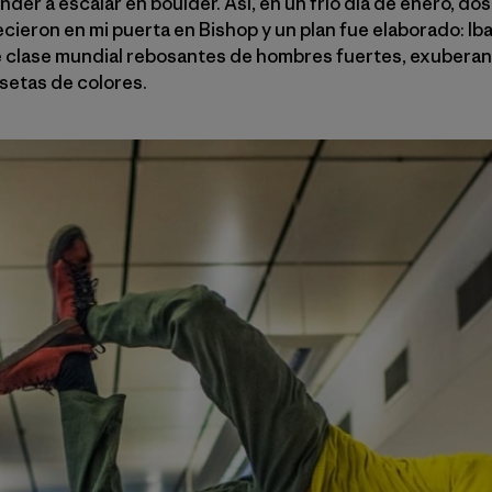
render a escalar en boulder. Así, en un frío día de enero, d
ecieron en mi puerta en Bishop y un plan fue elaborado: Iba
e clase mundial rebosantes de hombres fuertes, exuberan
isetas de colores.