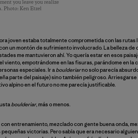
oment you leave you realize
a. Photo: Ken Etzel
ra joven estaba totalmente comprometida con las rutas l
on un montón de sufrimiento involucrado. La belleza de c
amistades me mantuvieron ahí. Yo quería estar en esos pai
r el viento, empotrándome en las fisuras, parándome en l
rsonas especiales. Ir a
boulderiar
no solo parecía absurd
ña parte del paisaje) sino también peligroso. Arriesgarse 
ivo alpino en el futuro no me parecía justificable.
gusta
boulderiar
, más o menos.
 con entrenamiento, mezclado con gente buena onda, me
pequeñas victorias. Pero sabía que era necesario alguie