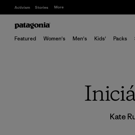
More
Activism
Stories
Featured
Women's
Men's
Kids'
Packs
Inici
Kate R