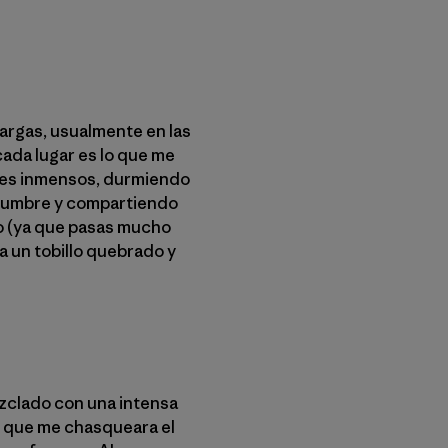
argas, usualmente en las
ada lugar es lo que me
sajes inmensos, durmiendo
a cumbre y compartiendo
o (ya que pasas mucho
a un tobillo quebrado y
zclado con una intensa
n que me chasqueara el