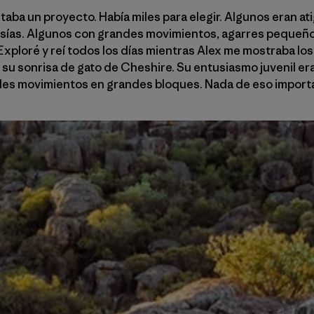
taba un proyecto. Había miles para elegir. Algunos eran at
esías. Algunos con grandes movimientos, agarres pequeños
Exploré y reí todos los días mientras Alex me mostraba lo
 su sonrisa de gato de Cheshire. Su entusiasmo juvenil er
des movimientos en grandes bloques. Nada de eso importab