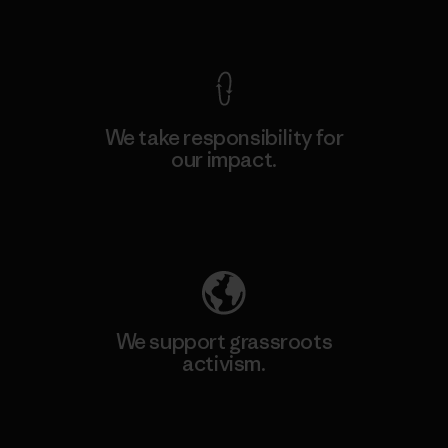
View Ironclad Guarantee
We take responsibility for
our impact.
Explore Our Footprint
We support grassroots
activism.
Visit Patagonia Action Works