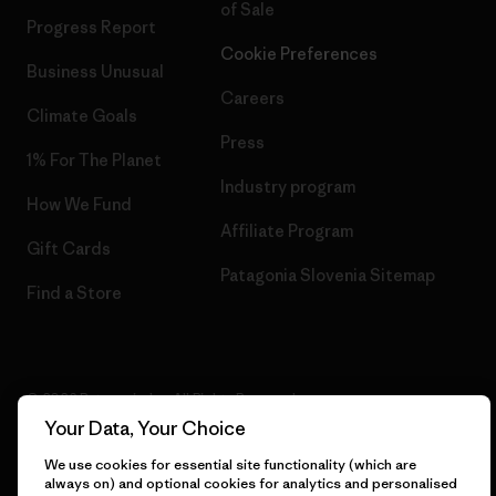
of Sale
Progress Report
Cookie Preferences
Business Unusual
Careers
Climate Goals
Press
1% For The Planet
Industry program
How We Fund
Affiliate Program
Gift Cards
Patagonia Slovenia Sitemap
Find a Store
© 2026 Patagonia, Inc. All Rights Reserved.
Your Data, Your Choice
We use cookies for essential site functionality (which are
always on) and optional cookies for analytics and personalised