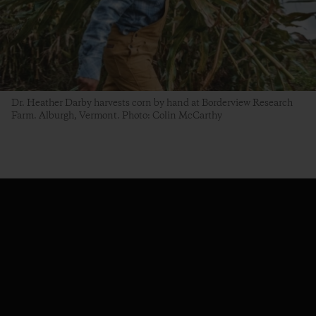
Dr. Heather Darby harvests corn by hand at Borderview Research
Farm. Alburgh, Vermont. Photo: Colin McCarthy