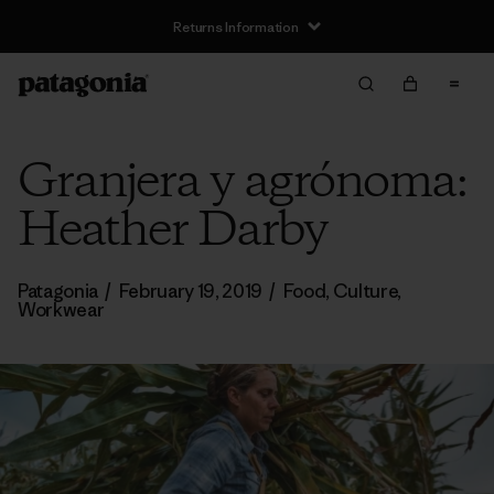
Returns Information
Granjera y agrónoma:
Heather Darby
Patagonia
/
February 19, 2019
/
Food
,
Culture
,
Workwear