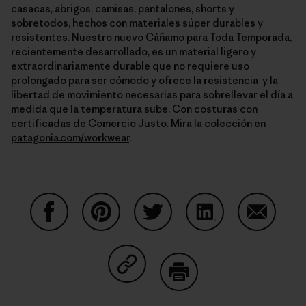
casacas, abrigos, camisas, pantalones, shorts y
sobretodos, hechos con materiales súper durables y
resistentes. Nuestro nuevo Cáñamo para Toda Temporada,
recientemente desarrollado, es un material ligero y
extraordinariamente durable que no requiere uso
prolongado para ser cómodo y ofrece la resistencia y la
libertad de movimiento necesarias para sobrellevar el día a
medida que la temperatura sube. Con costuras con
certificadas de Comercio Justo. Mira la colección en
patagonia.com/workwear
.
Share on Facebook
Share on Pinterest
Share on Twitter
Share on LinkedIn
Share on
Share on Copy Link
Print