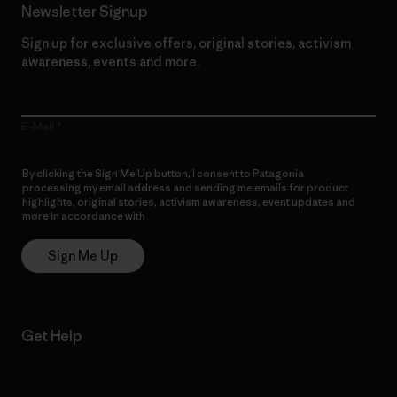
Newsletter Signup
Sign up for exclusive offers, original stories, activism
awareness, events and more.
E-Mail
By clicking the Sign Me Up button, I consent to Patagonia
processing my email address and sending me emails for product
highlights, original stories, activism awareness, event updates and
more in accordance with
Patagonia’s Privacy Notice
Sign Me Up
Get Help