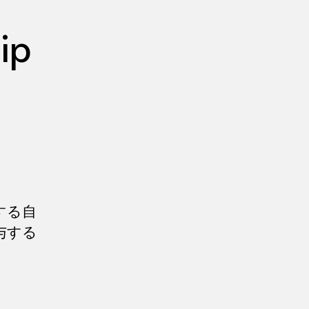
ip
する自
与する