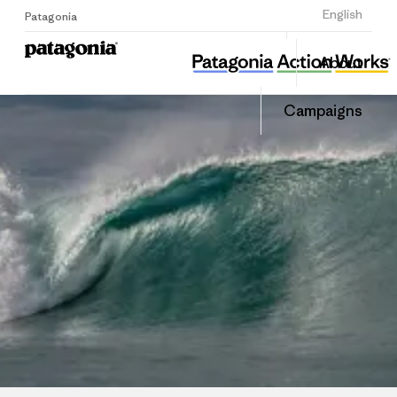
Sign Up
English
Patagonia
해마마을협동조합
Share
About
this
Home
Share
Grante
on
Campaigns
Linked