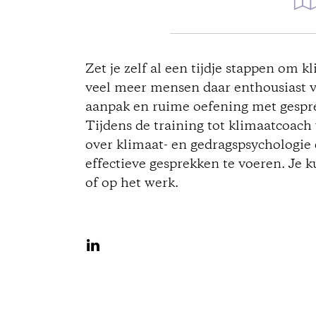
D
i
Zet je zelf al een tijdje stappen om k
veel meer mensen daar enthousiast 
r
aanpak en ruime oefening met gespr
Tijdens de training tot klimaatcoach
e
over klimaat- en gedragspsychologie e
c
effectieve gesprekken te voeren. Je k
of op het werk.
t
i
S
h
o
a
n
r