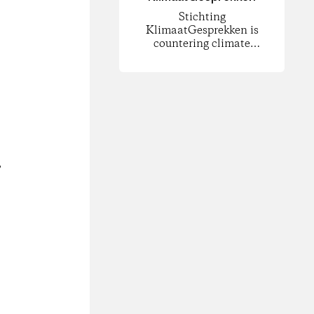
Stichting
KlimaatGesprekken is
countering climate
change by increasing
public involvement and
civic engagement.
,