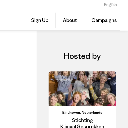
English
Share
Sign Up
About
Campaigns
this
Share
Event
on
Linked
Hosted by
Eindhoven, Netherlands
Stichting
KlimaatGesprekken