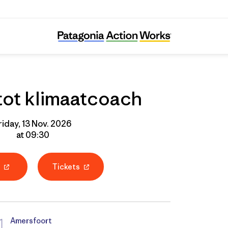
Training tot klimaatcoach
 tot klimaatcoach
riday, 13 Nov. 2026
at 09:30
P
Tickets
Amersfoort