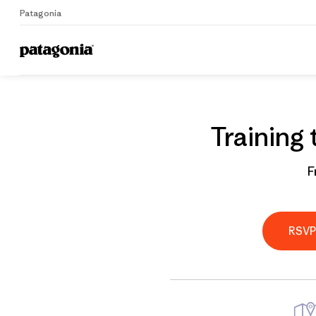
Patagonia
Home
Grantee
Training
F
RSV