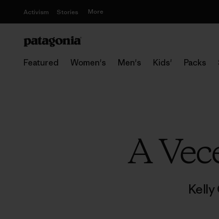
More
Activism
Stories
Featured
Women's
Men's
Kids'
Packs
A Vec
Kelly