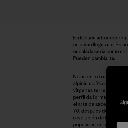
En la escalada moderna, 
es cómo llegas ahí. En un 
escalada seria como en 
Pueden cambiarte.
No es de extrañar que lo
alpinismo. Yvon perfeccio
vírgenes terrenos alpino
perfil da forma al logo 
Sig
el arte de ascender era
70, después de que Yvon 
revolución de la escalada
populares de su compañí