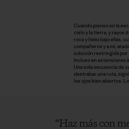
Cuando pienso en la esca
cielo y la tierra, y rayo
roca y hielo bajo ellas,
compañeros y a mí, atado
solución restringida por
Incluso en extensiones 
Una sola secuencia de ca
destrabar una ruta, sign
los ojos bien abiertos. Lo
“
Haz más con meno