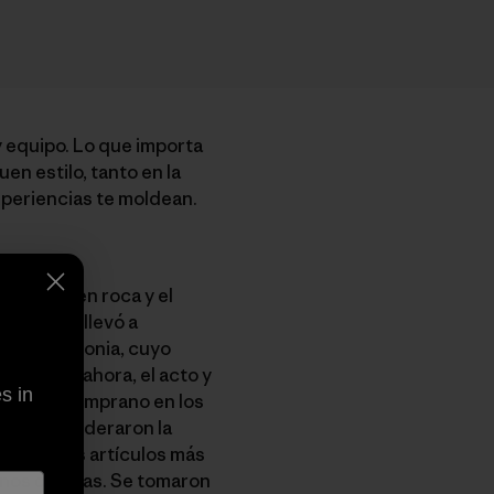
y equipo. Lo que importa
uen estilo, tanto en la
periencias te moldean.
scalada en roca y el
luego las llevó a
n la Patagonia, cuyo
tonces y ahora, el acto y
s in
medio”. Temprano en los
clavos, lideraron la
 uno de los artículos más
enos dañinas. Se tomaron