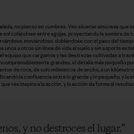
lada, no pienso en cumbres. Veo siluetas sinuosas que se
s de sol colándose entre agujas, proyectando la sombra de l
 curvándose, moviéndose, doblándose con el paso del tiemp
s unos a otros sin línea de vida al suelo y sin soporte ex
 el equipo que cargamos y las destrezas cultivadas a travé
incomprensiblemente grandes, el detalle más pequeño pue
ntos de roca, de solo milímetros de ancho, a un kilómetro 
ificando la confluencia entre lo grande y lo pequeño, y la 
 que ves inspira a la acción, y la acción da forma al resulta
s, y no destroces el lugar.
”