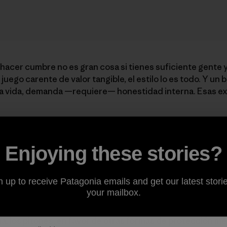
hacer cumbre no es gran cosa si tienes suficiente gente 
juego carente de valor tangible, el estilo lo es todo. Y un b
la vida, demanda —requiere— honestidad interna. Esas ex
s orígenes de Patagonia estén íntimamente atados con la e
nó sus habilidades en la era de los pioneros de Yosemite, 
Enjoying these stories?
s, incluyendo, más afamadamente, el Macizo del Chaltén e
de nuestra compañía. Para Yvon, como para muchos otros en
n up to receive Patagonia emails and get our latest storie
n mucho más importantes que las cumbres “por cualquier 
your mailbox.
y su socio reconocieran el daño causado a la roca por sus 
 limpia. Le pidieron a la gente que se abstuvieran de usar
a, los pitones, en favor de otras formas de protección m