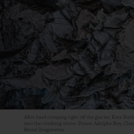
After hard crimping right off the glacier, Kate Ruth
into the climbing above. Pointe Adolphe Rey, Cha
Bernd Zeugswetter