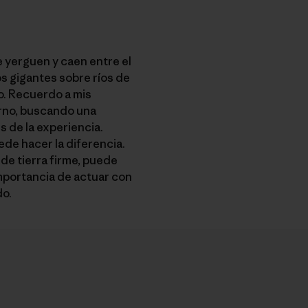
 yerguen y caen entre el
os gigantes sobre ríos de
o. Recuerdo a mis
terno, buscando una
s de la experiencia.
de hacer la diferencia.
de tierra firme, puede
importancia de actuar con
do.