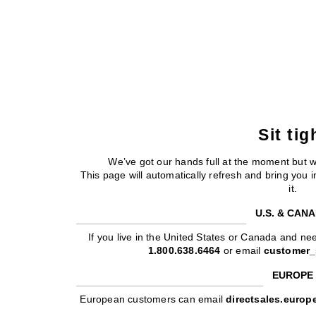
Sit tig
We’ve got our hands full at the moment but 
This page will automatically refresh and bring you
it.
U.S. & CAN
If you live in the United States or Canada and nee
1.800.638.6464
or email
customer_
EUROPE
European customers can email
directsales.euro