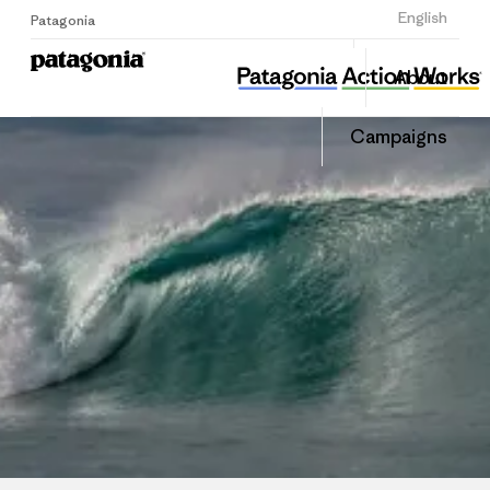
Sign Up
English
Patagonia
성남환경운동연합
Share
About
this
Home
Share
Grante
on
Campaigns
Linked