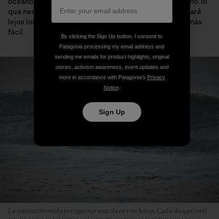
océano para embarcarme en alguna misión. Ahora mismo, lo
que necesito ya está aquí. No necesariamente se llevará
lejos los miedos o las emociones, pero lo hará mucho más
fácil.
By clicking the Sign Up button, I consent to
Patagonia processing my email address and
sending me emails for product highlights, original
stories, activism awareness, event updates and
more in accordance with Patagonia’s
Privacy
Notice
.
Sign Up
La sonrisa obtenida por agarrar una ola en tres horas. Cada ola que corrí