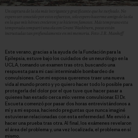
Un captura de la ola más intrigante y gratificante que he surfeado. No
espero ser conocido por estos esfuerzos, solo espero hacerme amigo de la ola
en la que mis héroes crecieron y se hicieron famosos. Más temprano esta
temporada compartí una ola con Grant Washburn, pocas están
incrustadas tan profundamente en mi memoria. Foto: J.R. Mankoff
Este verano, gracias a la ayuda de la Fundación para la
Epilepsia, estuve bajo los cuidados de un neurólogo en la
UCLA, tomando un examen tras otro, buscando una
respuesta para mi casi interminable bombardeo de
convulsiones. Con mi esposa queremos traer una nueva
vida al mundo pronto y yo quiero hacer todo lo posible para
protegerla del dolor por el que tuve que hacer pasar a
quienes han estado cerca mío: verme convulsionar. El Dr.
Escueta comenzó por pasar dos horas entrevistándonos a
mí y a mi esposa, haciendo preguntas que nunca imaginé
estuvieran relacionadas con esta enfermedad. Me envió a
hacer una prueba tras otra. Al final, los exámenes revelaron
el área del problema y, una vez localizada, el problema en sí
mismo.