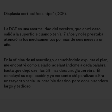
Displasia cortical focal tipo 1 (DCF).
La DCF es una anormalidad del cerebro, que en mi caso
salió a la superficie cuando tenía 17 años y no le prestaba
atención a los medicamentos por más de seis meses a un
año.
En la oficina de mi neurólogo, escuchándolo explicar el plan,
me encontré como alejado, adelantándome a cada palabra,
hasta que dejó caer las últimas dos: cirugía cerebral. Él
concluyó su explicación y yo me senté ahí, paralizado. Era
un trayecto hacia un increíble destino, pero con un sendero
largo y tedioso.