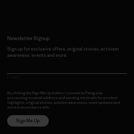
Read Our Commitment
Newsletter Signup
Sign up for exclusive offers, original stories, activism
awareness, events and more.
E-Mail
By clicking the Sign Me Up button, I consent to Patagonia
processing my email address and sending me emails for product
highlights, original stories, activism awareness, event updates and
more in accordance with
Patagonia’s Privacy Notice
Sign Me Up