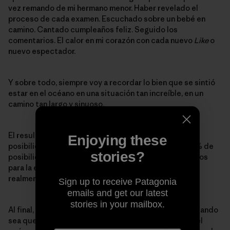
vez remando de mi hermano menor. Haber revelado el
proceso de cada examen. Escuchado sobre un bebé en
camino. Cantado cumpleaños feliz. Seguido los
comentarios. El calor en mi corazón con cada nuevo
Like
o
nuevo espectador.
Y sobre todo, siempre voy a recordar lo bien que se sintió
estar en el océano en una situación tan increíble, en un
camino tan largo y sinuoso.
El resultado de la cirugía cerebral es un 80-90% de
Enjoying these
posibilidades de estar libre de convulsiones y un 50% de
stories?
posibilidades de nunca tener que tomar medicamentos
para la epilepsia de nuevo. Esas son cosas para estar
realmente feliz.
Sign up to receive Patagonia
emails and get our latest
stories in your mailbox.
Al final, no hay nada para estar triste en todo esto. Cuando
sea que sienta que sí lo hay, voy a dar la vuelta hacia el