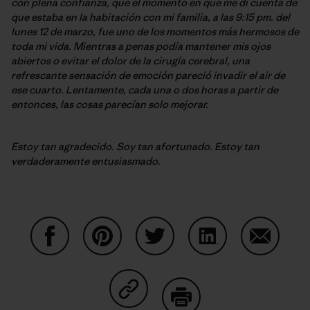
con plena confianza, que el momento en que me di cuenta de
que estaba en la habitación con mi familia, a las 9:15 pm. del
lunes 12 de marzo, fue uno de los momentos más hermosos de
toda mi vida. Mientras a penas podía mantener mis ojos
abiertos o evitar el dolor de la cirugía cerebral, una
refrescante sensación de emoción pareció invadir el air de
ese cuarto. Lentamente, cada una o dos horas a partir de
entonces, las cosas parecían solo mejorar.
Estoy tan agradecido. Soy tan afortunado. Estoy tan
verdaderamente entusiasmado.
Share on Facebook
Share on Pinterest
Share on Twitter
Share on LinkedIn
Share on