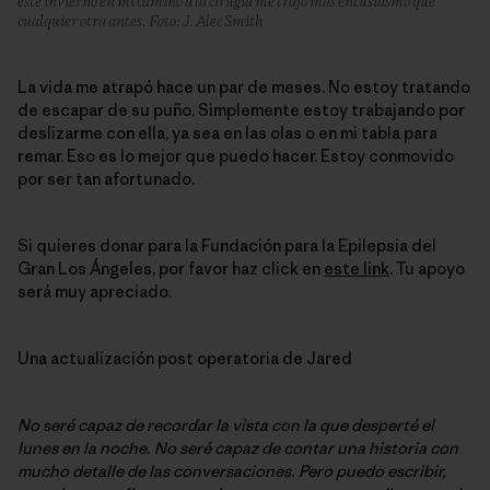
este invierno en mi camino a la cirugía me trajo más entusiasmo que
cualquier otra antes. Foto: J. Alec Smith
La vida me atrapó hace un par de meses. No estoy tratando
de escapar de su puño. Simplemente estoy trabajando por
deslizarme con ella, ya sea en las olas o en mi tabla para
remar. Eso es lo mejor que puedo hacer. Estoy conmovido
por ser tan afortunado.
Si quieres donar para la Fundación para la Epilepsia del
Gran Los Ángeles, por favor haz click en
este link
. Tu apoyo
será muy apreciado.
Una actualización post operatoria de Jared
No seré capaz de recordar la vista con la que desperté el
lunes en la noche. No seré capaz de contar una historia con
mucho detalle de las conversaciones. Pero puedo escribir,