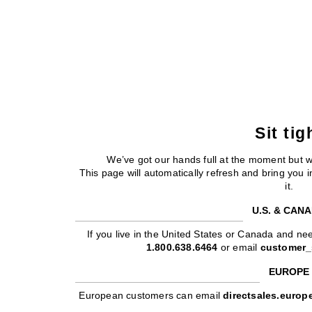
Sit tig
We’ve got our hands full at the moment but 
This page will automatically refresh and bring you
it.
U.S. & CAN
If you live in the United States or Canada and nee
1.800.638.6464
or email
customer_
EUROPE
European customers can email
directsales.euro