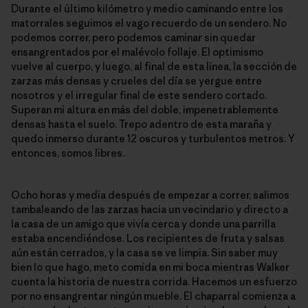
Durante el último kilómetro y medio caminando entre los
matorrales seguimos el vago recuerdo de un sendero. No
podemos correr, pero podemos caminar sin quedar
ensangrentados por el malévolo follaje. El optimismo
vuelve al cuerpo, y luego, al final de esta línea, la sección de
zarzas más densas y crueles del día se yergue entre
nosotros y el irregular final de este sendero cortado.
Superan mi altura en más del doble, impenetrablemente
densas hasta el suelo. Trepo adentro de esta maraña y
quedo inmerso durante 12 oscuros y turbulentos metros. Y
entonces, somos libres.
Ocho horas y media después de empezar a correr, salimos
tambaleando de las zarzas hacia un vecindario y directo a
la casa de un amigo que vivía cerca y donde una parrilla
estaba encendiéndose. Los recipientes de fruta y salsas
aún están cerrados, y la casa se ve limpia. Sin saber muy
bien lo que hago, meto comida en mi boca mientras Walker
cuenta la historia de nuestra corrida. Hacemos un esfuerzo
por no ensangrentar ningún mueble. El chaparral comienza a