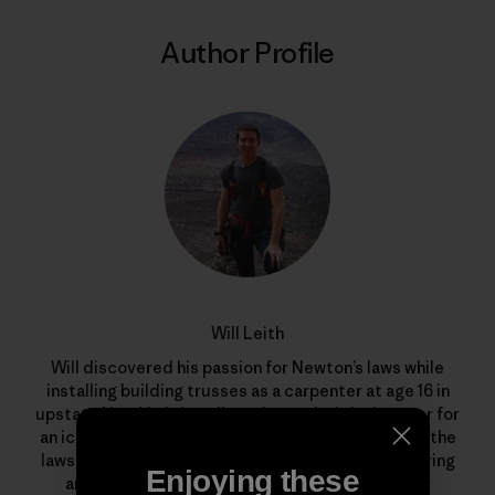
Author Profile
Will Leith
Will discovered his passion for Newton’s laws while
installing building trusses as a carpenter at age 16 in
upstate New York. In college, he traded the hammer for
an ice axe and found some real-world grounding in the
laws of gravity. After majoring in chemical engineering
Enjoying these
and physics, he’s now an innovation engineer for