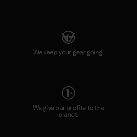
Visit Patagonia Action Works
We keep your gear going.
Visit Worn Wear
We give our profits to the
planet.
Read Our Commitment