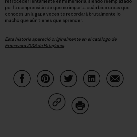
retroceder lentamente en mi memoria, siendo reemplazado
por la comprensión de que no importa cuán bien creas que
conoces un lugar, a veces te recordará brutalmente lo
mucho que aún tienes que aprender.
Esta historia apareció originalmente en el
catálogo de
Primavera 2018 de Patagonia
.
Share on Facebook
Share on Pinterest
Share on Twitter
Share on LinkedIn
Share on
Share on Copy Link
Print