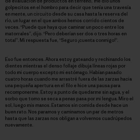
de evaluación de productos en terreno, me dio unos
golpecitos en el hombro para decir que tenía una travesía
en mente, un circuito desde su casa hasta la reserva del
río, un lugar en el que ambos hemos corrido cientos de
veces. “Puede que haya que caminar un poco entre los
matorrales”, dijo. “Pero deberían ser dos o tres horas en
total”. Mi respuesta fue, “Seguro ¡cuenta conmigo!”.
Eso fue entonces. Ahora estoy gateando y rechinando los
dientes mientras el denso follaje dibuja líneas rojas por
todo mi cuerpo excepto mi estómago. Habían pasado
cuatro horas cuando me arrastré fuera de las zarzas hacia
una pequeña apertura en el filo e hice una pausa para
recomponerme. Estoy a punto de quedarme sin agua, y el
sorbo que tomo se seca a penas pasa por mi lengua. Miro el
sol, luego mis manos. Estamos sin comida desde hace un
buen rato. Nos paramos y caminamos un par de metros
hasta que las zarzas nos obligan a volvernos cuadrúpedos
nuevamente.