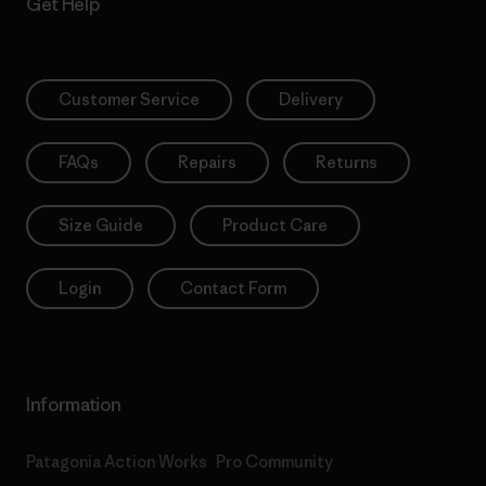
Get Help
Customer Service
Delivery
FAQs
Repairs
Returns
Size Guide
Product Care
Login
Contact Form
Information
Patagonia Action Works
Pro Community