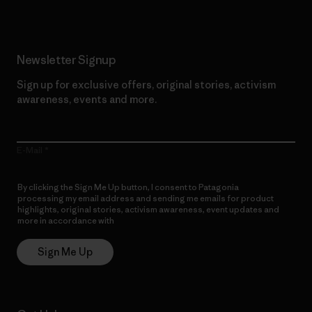
Newsletter Signup
Sign up for exclusive offers, original stories, activism
awareness, events and more.
E-Mail
By clicking the Sign Me Up button, I consent to Patagonia
processing my email address and sending me emails for product
highlights, original stories, activism awareness, event updates and
more in accordance with
Patagonia’s Privacy Notice
Sign Me Up