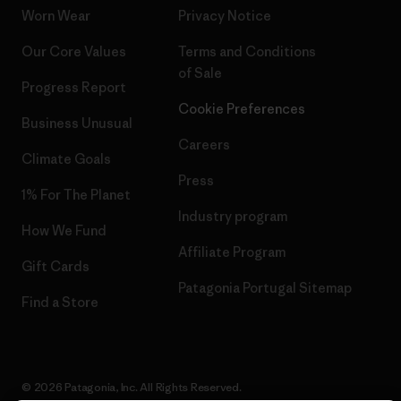
Worn Wear
Privacy Notice
Our Core Values
Terms and Conditions
of Sale
Progress Report
Cookie Preferences
Business Unusual
Careers
Climate Goals
Press
1% For The Planet
Industry program
How We Fund
Affiliate Program
Gift Cards
Patagonia Portugal Sitemap
Find a Store
© 2026 Patagonia, Inc. All Rights Reserved.