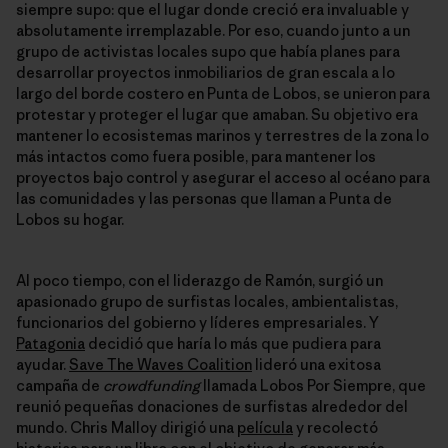
siempre supo: que el lugar donde creció era invaluable y
absolutamente irremplazable. Por eso, cuando junto a un
grupo de activistas locales supo que había planes para
desarrollar proyectos inmobiliarios de gran escala a lo
largo del borde costero en Punta de Lobos, se unieron para
protestar y proteger el lugar que amaban. Su objetivo era
mantener lo ecosistemas marinos y terrestres de la zona lo
más intactos como fuera posible, para mantener los
proyectos bajo control y asegurar el acceso al océano para
las comunidades y las personas que llaman a Punta de
Lobos su hogar.
Al poco tiempo, con el liderazgo de Ramón, surgió un
apasionado grupo de surfistas locales, ambientalistas,
funcionarios del gobierno y líderes empresariales. Y
Patagonia
decidió que haría lo más que pudiera para
ayudar.
Save The Waves Coalition
lideró una exitosa
campaña de
crowdfunding
llamada Lobos Por Siempre, que
reunió pequeñas donaciones de surfistas alrededor del
mundo. Chris Malloy dirigió una
película
y recolectó