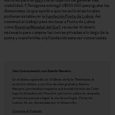
historias para un
libro
con el objetivo de generar más
visibilidad. Y Patagonia entregó U$100.000 para igualar las
donaciones, lo que ayudó a que los activistas locales
pudieran establecer la
Fundación Punta de Lobos
. Así
comenzó el trabajo para declarar a Punta de Lobos
como
Reserva Mundial del Surf
, recaudar el dinero
necesario para comprar las tierras privadas a lo largo de la
punta y transferirlas a la Fundación para ser conservadas.
Una Conversación con Ramón Navarro
En el último episodio de
El Show de Kyle Thiermann
, el
activista chileno y surfista de olas grandes, Ramón
Navarro, profundiza respecto a la brutal historia de Chile
bajo la dictadura de Pinochet, así como sobre la campaña
en marcha para proteger la ola de su hogar, Punta de
Lobos, de ser devastada por el desarrollo.
Escucha el Podcast