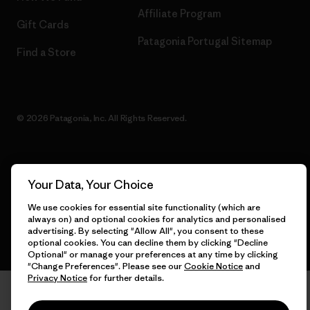
Affiliate Program
Gift Cards
Patagonia Portugal Sitemap
Find a Store
© 2026 Patagonia, Inc. All Rights Reserved.
English
Your Data, Your Choice
We use cookies for essential site functionality (which are
always on) and optional cookies for analytics and personalised
advertising. By selecting "Allow All", you consent to these
optional cookies. You can decline them by clicking "Decline
Optional" or manage your preferences at any time by clicking
"Change Preferences". Please see our
Cookie Notice
and
Privacy Notice
for further details.