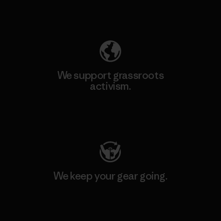
Explore Our Footprint
We support grassroots
activism.
Visit Patagonia Action Works
We keep your gear going.
Visit Worn Wear