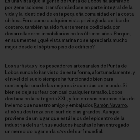
Es una vista que la gente de Punta de Lobos ha admirado
por generaciones, transformándose en parte integral de la
vida y la identidad de esta pequeña comunidad en la costa
chilena. Pero como cualquier vista privilegiada del borde
costero, también ha sido fuertemente codiciada por
desarrolladores inmobiliarios en los últimos años. Porque,
en sus mentes ¿qué vista marina no se apreciaría mucho
mejor desde el séptimo piso de edificio?
Los surfistas y los pescadores artesanales de Punta de
Lobos nunca lo han visto de esta forma, afortunadamente, y
el nivel del suelo siempre ha funcionado bien para
contemplar una de las mejores izquierdas del mundo. Si
bien se deja surfear con casi cualquier tamaño, Lobos
destaca en la categoría XXL, y fue en esos enormes días de
invierno que nuestro amigo y embajador,
Ramón Navarro
,
afinó su destreza en el surf de olas grandes. Aunque
proviene de un lugar que está lejos del epicentro de la
industria del surf, sus
audaces hazañas
le han entregado
un merecido lugar en la
elite
del surf mundial.