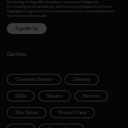
By clicking the Sign Me Up button, I consent to Patagonia
processing my email address and sending me emails for product
highlights, original stories, activism awareness, event updates and
more in accordance with
Patagonia’s Privacy Notice
Sign Me Up
Get Help
Customer Service
Delivery
FAQs
Repairs
Returns
Size Guide
Product Care