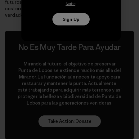
futuros asentamientos a lo largo de nuestro borde
Notice
.
costero. Tenemos la oportunidad de salvar lo que es
verdaderamente importante, y el momento es ahora”.
Sign Up
No Es Muy Tarde Para Ayudar
Mirando al futuro, el objetivo de preservar
Punta de Lobos se extiende mucho más allá del
Mirador. La Fundación aún necesita apoyo para
restaurar y mantener la punta. Actualmente,
está trabajando para adquirir más terrenos y así
proteger la belleza y biodiversidad de Punta de
Lobos para las generaciones venideras.
Take Action: Donate