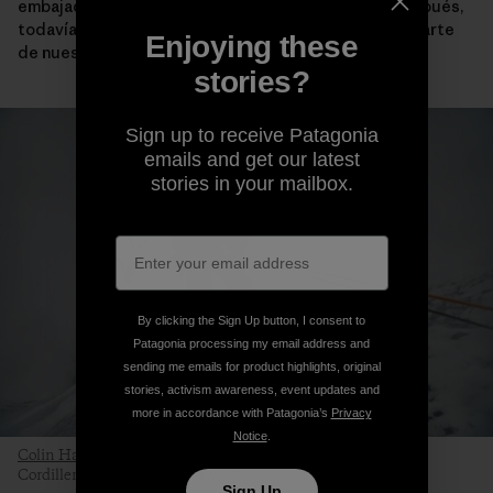
embajador de escalada, Kelly Cordes. Tres años después,
todavía está en lo más alto de la rotación para gran parte
Enjoying these
de nuestro equipo en terreno.
stories?
Sign up to receive Patagonia
emails and get our latest
stories in your mailbox.
By clicking the Sign Up button, I consent to
Patagonia processing my email address and
sending me emails for product highlights, original
stories, activism awareness, event updates and
more in accordance with Patagonia’s
Privacy
Notice
.
Colin Haley
testeando el abrigo de la Micro Puff en terreno.
Cordillera de Alaska. Foto: Kyle Sparks
Sign Up