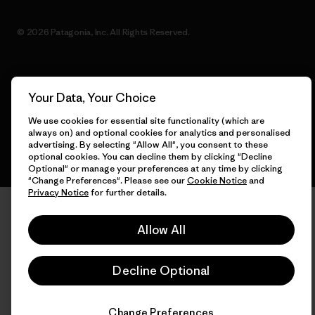
© 2026 Patagonia, Inc. All Rights Reserved.
English
Your Data, Your Choice
We use cookies for essential site functionality (which are
always on) and optional cookies for analytics and personalised
advertising. By selecting "Allow All", you consent to these
optional cookies. You can decline them by clicking "Decline
Optional" or manage your preferences at any time by clicking
"Change Preferences". Please see our
Cookie Notice
and
Privacy Notice
for further details.
Allow All
Decline Optional
Change Preferences