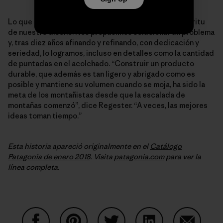
Lo que existe ahora es una prenda que habla del espíritu
de nuestro diseño. Nos propusimos solucionar un problema
y, tras diez años afinando y refinando, con dedicación y
seriedad, lo logramos, incluso en detalles como la cantidad
de puntadas en el acolchado. “Construir un producto
durable, que además es tan ligero y abrigado como es
posible y mantiene su volumen cuando se moja, ha sido la
meta de los montañistas desde que la escalada de
montañas comenzó”, dice Regester. “A veces, las mejores
ideas toman tiempo.”
Esta historia apareció originalmente en el
Catálogo
Patagonia de enero 2018
. Visita
patagonia.com
para ver la
línea completa.