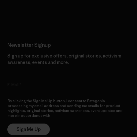
Read Our Commitment
Newsletter Signup
Sign up for exclusive offers, original stories, activism
awareness, events and more.
E-Mail
By clicking the Sign Me Up button, I consent to Patagonia
processing my email address and sending me emails for product
highlights, original stories, activism awareness, event updates and
more in accordance with
Patagonia’s Privacy Notice
Sign Me Up