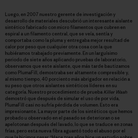
Luego, en 2007 nuestro gerente de investigación y
desarrollo de materiales descubrió un interesante aislante
sintético fabricado con micro filamentos que cubren en
espiral a un filamento central, que se veía, sentía y
comportaba como la pluma y entregaba mejor resultad de
calor por peso que cualquier otra cosa con la que
hubiéramos trabajado previamente. En un larguísimo
periodo de siete años aplicando pruebas de laboratorio,
observamos que este aislante, que más tarde bautizamos
como PlumaFill, demostraba ser altamente compresible y,
al mismo tiempo, 40 porciento más abrigador en relación a
su peso que otros aislantes sintéticos líderes en su
categoría. Nuestro procedimiento de prueba
Killer Wash
demostró que después de simular el uso de por vida,
PlumaFill casi no sufría pérdida de volumen. Esto era
impresionante. La mayor parte de los sintéticos que hemos
probado u observado en el pasado se deterioran o se
apelotonan después del lavado, lo que se traduce en zonas
frías, pero esta nueva fibra aguantó todo el abuso por el
que la hicimos pasar. “Hace tres años hice un estudio sobre