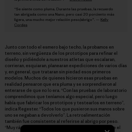
“Se siente como pluma. Durante las pruebas, la recuerdo
tan abrigada como una Nano, pero casi 20 porciento más
ligera, una mucho mejor relación peso/abrigo”. —
Kelly
Cordes
Junto con todo el esmero bajo techo, la probamos en
terreno, sin vergüenza de los prototipos para refinar el
diseño y pidiéndole a nuestros atletas que escalaran,
corrieran, esquiaran, planearan expediciones de varios días
y, en general, que trataran sin piedad esos primeros
modelos. Muchos de quienes hicieron esas pruebas en
realidad pensaron que era pluma y se sorprendieron al
enterarse de que no lo era. “Con las pruebas de laboratorio
comprendimos que teníamos algo especial, pero luego
había que fabricar los prototipos y testearlos en terreno”,
indica Regester. “Todos los que pusieron sus manos sobre
uno se negaban a devolverlo”. La retroalimentación
también fue consistente al referirse al abrigo por peso.
“Muy rápido me di cuenta de que teníamos algo”, dice el