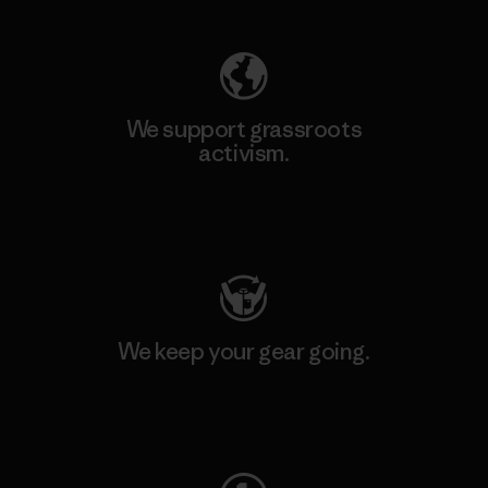
We support grassroots
activism.
Visit Patagonia Action Works
We keep your gear going.
Visit Worn Wear