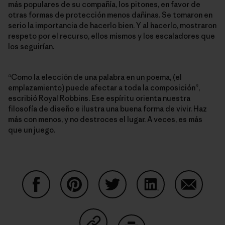
más populares de su compañía, los pitones, en favor de
otras formas de protección menos dañinas. Se tomaron en
serio la importancia de hacerlo bien. Y al hacerlo, mostraron
respeto por el recurso, ellos mismos y los escaladores que
los seguirían.
“Como la elección de una palabra en un poema, (el
emplazamiento) puede afectar a toda la composición”,
escribió Royal Robbins. Ese espíritu orienta nuestra
filosofía de diseño e ilustra una buena forma de vivir. Haz
más con menos, y no destroces el lugar. A veces, es más
que un juego.
Share on Facebook
Share on Pinterest
Share on Twitter
Share on LinkedIn
Share on