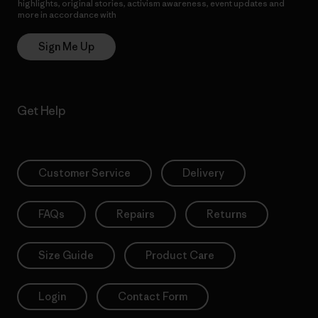
highlights, original stories, activism awareness, event updates and
more in accordance with
Patagonia’s Privacy Notice
Sign Me Up
Get Help
Customer Service
Delivery
FAQs
Repairs
Returns
Size Guide
Product Care
Login
Contact Form