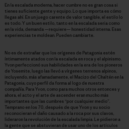
En la escalada moderna, hacer cumbre no es gran cosa si
tienes suficiente gente y equipo. Lo que importa es cómo
llegas ahí. En un juego carente de valor tangible, el estilo lo
es todo. Y un buen estilo, tanto en la escalada seria como
en la vida, demanda —requiere— honestidad interna. Esas
experiencias te moldean. Pueden cambiarte.
No es de extrañar que los orígenes de Patagonia estén
íntimamente atados con la escalada en roca y el alpinismo.
Yvon perfeccionó sus habilidades en la era de los pioneros
de Yosemite, luego las llevó a vírgenes terrenos alpinos,
incluyendo, más afamadamente, el Macizo del Chaltén en la
Patagonia, cuyo perfil da forma al logo de nuestra
compañía. Para Yvon, como para muchos otros entonces y
ahora, el acto y el arte de ascender eran mucho más
importantes que las cumbres “por cualquier medio”.
Temprano en los 70, después de que Yvon y su socio
reconocieran el daño causado a la roca por sus clavos,
lideraron la revolución de la escalada limpia. Le pidieron a
la gente que se abstuvieran de usar uno de los artículos