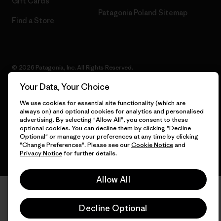
Gift Cards
Patagonia Poland Sitemap
Find a Store
© 2026 Patagonia, Inc. All Rights Reserved.
Your Data, Your Choice
We use cookies for essential site functionality (which are
always on) and optional cookies for analytics and personalised
English
advertising. By selecting "Allow All", you consent to these
optional cookies. You can decline them by clicking "Decline
Optional" or manage your preferences at any time by clicking
"Change Preferences". Please see our
Cookie Notice
and
Privacy Notice
for further details.
Allow All
Decline Optional