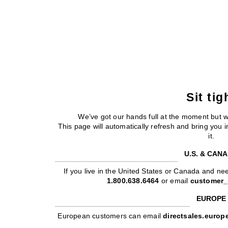
Sit tig
We’ve got our hands full at the moment but 
This page will automatically refresh and bring you
it.
U.S. & CAN
If you live in the United States or Canada and nee
1.800.638.6464
or email
customer_
EUROPE
European customers can email
directsales.euro