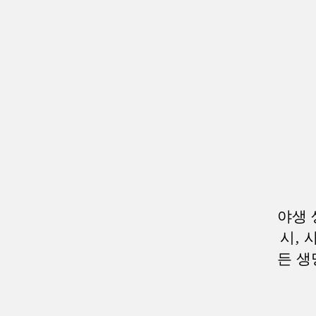
야생 
시, 
든 생