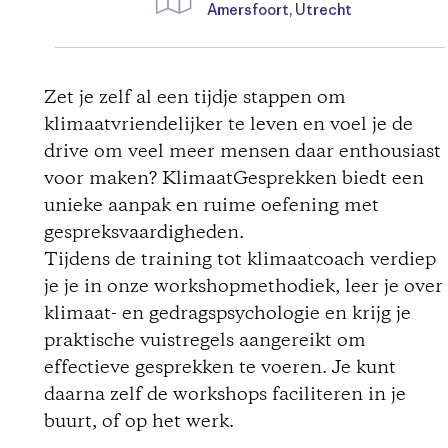
Amersfoort, Utrecht
D
i
Zet je zelf al een tijdje stappen om
klimaatvriendelijker te leven en voel je de
r
drive om veel meer mensen daar enthousiast
voor maken? KlimaatGesprekken biedt een
e
unieke aanpak en ruime oefening met
c
gespreksvaardigheden.
Tijdens de training tot klimaatcoach verdiep
t
je je in onze workshopmethodiek, leer je over
klimaat- en gedragspsychologie en krijg je
i
praktische vuistregels aangereikt om
effectieve gesprekken te voeren. Je kunt
o
daarna zelf de workshops faciliteren in je
buurt, of op het werk.
n