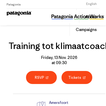
Sign Up
English
Patagonia
Training tot klimaatcoach
Share
About
this
Home
Grantee
Share
Event
on
Campaigns
Linked
Training tot klimaatcoac
Friday, 13 Nov. 2026
at 09:30
RSVP
Tickets
Amersfoort