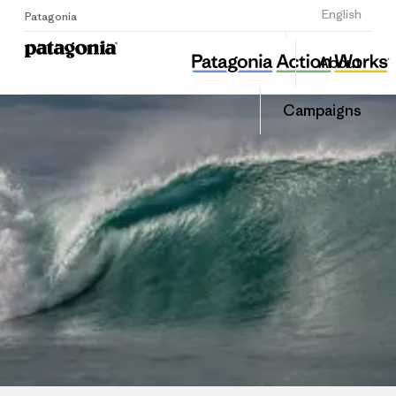
Sign Up
English
Patagonia
성남환경운동연합
Share
About
this
Home
Share
Grante
on
Campaigns
Linked