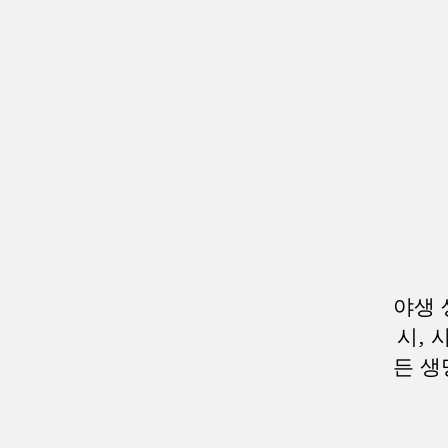
야생 
시, 
든 생