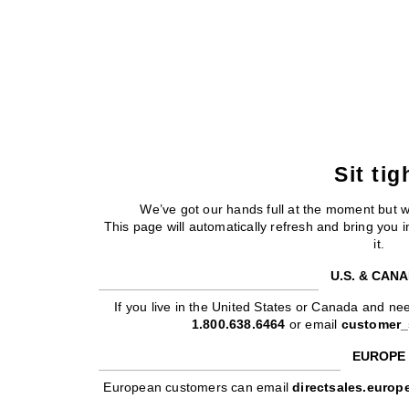
Sit tig
We’ve got our hands full at the moment but 
This page will automatically refresh and bring you
it.
U.S. & CAN
If you live in the United States or Canada and nee
1.800.638.6464
or email
customer_
EUROPE
European customers can email
directsales.euro