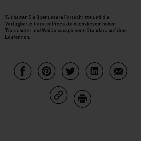
Wir halten Sie über unsere Fortschritte und die
Verfügbarkeit erster Produkte nach diesem hohen
Tierschutz- und Weidemanagement-Standard auf dem
Laufenden.
Share on Facebook
Share on Pinterest
Share on Twitter
Share on LinkedIn
Share on
Share on Copy Link
Print