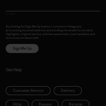
E-Mail
By clicking the Sign Me Up button, I consent to Patagonia
processing my email address and sending me emails for product
highlights, original stories, activism awareness, event updates and
more in accordance with
Patagonia’s Privacy Notice
Sign Me Up
Get Help
Customer Service
Delivery
FAQs
Repairs
Returns