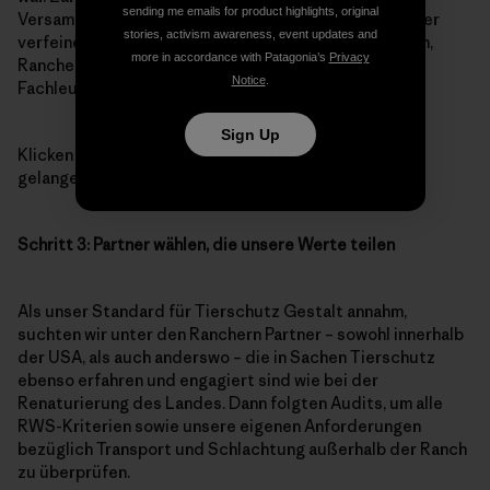
sending me emails for product highlights, original
Versammlung von Interessengruppen hinzugefügt oder
stories, activism awareness, event updates and
verfeinert, an der Vier-Pfoten, unabhängige Auditoren,
more in accordance with Patagonia’s
Privacy
Rancher aus den USA und Neuseeland sowie weitere
Notice
.
Fachleute und -oganisationen beteiligt waren.
Sign Up
Klicken Sie
hier
um zum Patagonia Wool-Standard zu
gelangen.
Schritt 3: Partner wählen, die unsere Werte teilen
Als unser Standard für Tierschutz Gestalt annahm,
suchten wir unter den Ranchern Partner – sowohl innerhalb
der USA, als auch anderswo – die in Sachen Tierschutz
ebenso erfahren und engagiert sind wie bei der
Renaturierung des Landes. Dann folgten Audits, um alle
RWS-Kriterien sowie unsere eigenen Anforderungen
bezüglich Transport und Schlachtung außerhalb der Ranch
zu überprüfen.