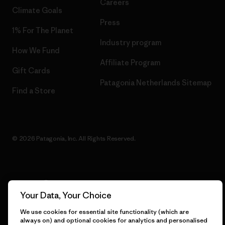
Careers
Climate Goals
Press
1% For The Planet
Industry program
How We Fund
Affiliate Program
Gift Cards
Patagonia Netherlands Sitemap
Find a Store
© 2026 Patagonia, Inc. All Rights Reserved.
English
Your Data, Your Choice
We use cookies for essential site functionality (which are
always on) and optional cookies for analytics and personalised