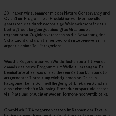
2011 haben wir zusammen mit der Nature Conservancy und
Ovis 21 ein Programm zur Produktion von Merinowolle
gestartet, das durch nachhaltige Weidewirtschaft dazu
beiträgt, seit langem geschädigtes Grasland zu
regenerieren. Zugleich versprach es die Bewahrung der
Schafzucht und damit einer bedrohten Lebensweise im
argentinischen Teil Patagoniens.
Was die Regeneration von Weideflächen betrifft, war es
damals das beste Programm, um Wolle zu erzeugen.. Es
beinhaltete alles, was uns zu diesem Zeitpunkt in puncto
artgerechter Tierhaltung wichtig erschien. Da es in
Patagonien keine Schmeißfliegen gibt, blieb den Schafen
eine schmerzhafte Mulesing-Prozedur erspart, sie hatten
viel Platz und brauchten weder Hormone nochAntibiotika.
Obwohl wir 2014 begonnen hatten, im Rahmen der Textile
Exchange einen Responsible Wool Standard zu entwickeln,