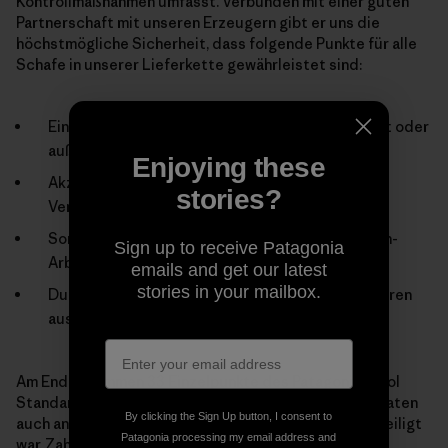
Kontrollmaßnahmen umfasst. Verbunden mit einer guten
Partnerschaft mit unseren Erzeugern gibt er uns die
höchstmögliche Sicherheit, dass folgende Punkte für alle
Schafe in unserer Lieferkette gewährleistet sind:
Ein humaner Tod – ob auf der Ranch geschlachtet oder
außerhalb;
Enjoying these
Akzeptable Transportzeiten sowie regelmäßige
stories?
Versorgung mit Futter und Wasser;
Sorgfältige, humane Behandlung durch die Ranch-
Sign up to receive Patagonia
Arbeiter; u. a. beim Scheren;
emails and get our latest
stories in your mailbox.
Durchführung potentiell schmerzhafter Prozeduren
ausschließlich unter strenger
Am Ende stammen 33 Einzelpunkte des Patagonia Wool
Standard direkt von Dr. Grandin, die vor wenigen Monaten
By clicking the Sign Up button, I consent to
auch an einer Prüfung des fast fertigen Entwurfs beteiligt
Patagonia processing my email address and
war. Zahlreiche weitere Punkte wurden bei einer