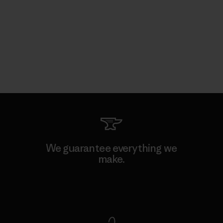
We guarantee everything we
make.
View Ironclad Guarantee