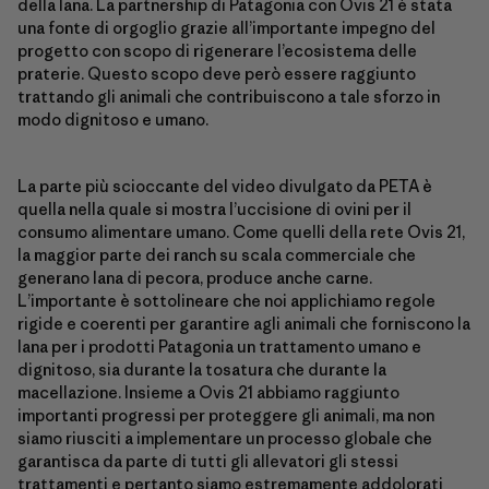
della lana. La partnership di Patagonia con Ovis 21 è stata
una fonte di orgoglio grazie all’importante impegno del
progetto con scopo di rigenerare l’ecosistema delle
praterie. Questo scopo deve però essere raggiunto
trattando gli animali che contribuiscono a tale sforzo in
modo dignitoso e umano.
La parte più scioccante del video divulgato da PETA è
quella nella quale si mostra l’uccisione di ovini per il
consumo alimentare umano. Come quelli della rete Ovis 21,
la maggior parte dei ranch su scala commerciale che
generano lana di pecora, produce anche carne.
L’importante è sottolineare che noi applichiamo regole
rigide e coerenti per garantire agli animali che forniscono la
lana per i prodotti Patagonia un trattamento umano e
dignitoso, sia durante la tosatura che durante la
macellazione. Insieme a Ovis 21 abbiamo raggiunto
importanti progressi per proteggere gli animali, ma non
siamo riusciti a implementare un processo globale che
garantisca da parte di tutti gli allevatori gli stessi
trattamenti e pertanto siamo estremamente addolorati