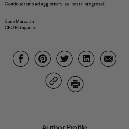
Continueremo ad aggiornarvi sui nostri progressi.
Rose Marcario
CEO Patagonia
Share on Facebook
Share on Pinterest
Share on Twitter
Share on LinkedIn
Share on
Share on Copy Link
Print
Author Profile