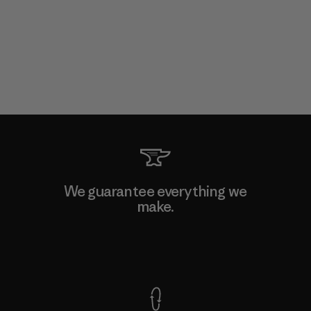
We guarantee everything we
make.
View Ironclad Guarantee