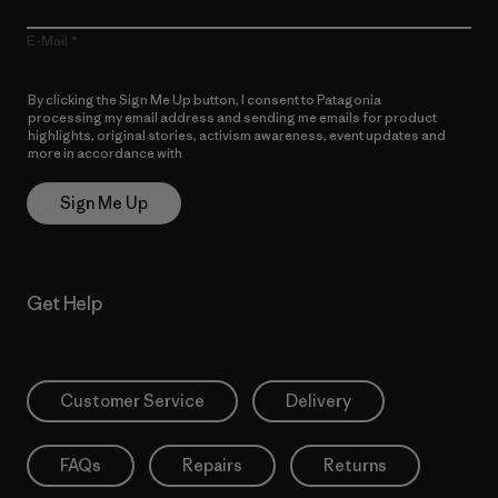
E-Mail
By clicking the Sign Me Up button, I consent to Patagonia
processing my email address and sending me emails for product
highlights, original stories, activism awareness, event updates and
more in accordance with
Patagonia’s Privacy Notice
Sign Me Up
Get Help
Customer Service
Delivery
FAQs
Repairs
Returns