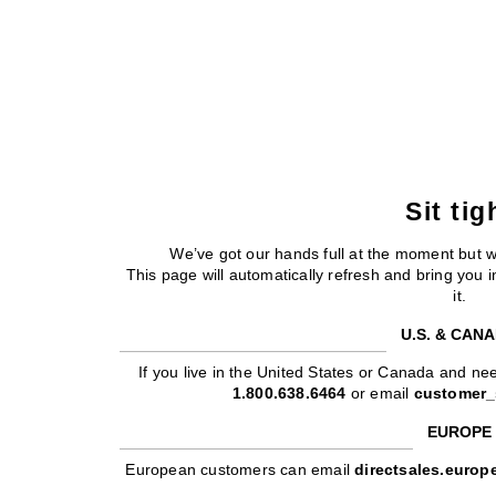
Sit tig
We’ve got our hands full at the moment but 
This page will automatically refresh and bring you
it.
U.S. & CAN
If you live in the United States or Canada and nee
1.800.638.6464
or email
customer_
EUROPE
European customers can email
directsales.euro