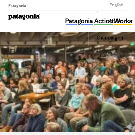
Sign Up
English
Patagonia
뿌리와 이끼
Share
About
this
Home
Share
Grante
on
Campaigns
Linked