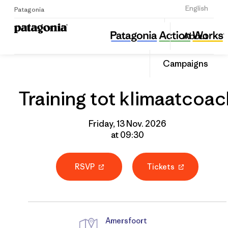
Sign Up
English
Patagonia
Training tot klimaatcoach
Share
About
this
Home
Grantee
Share
Event
on
Campaigns
Linked
Training tot klimaatcoac
Friday, 13 Nov. 2026
at 09:30
RSVP
Tickets
Amersfoort