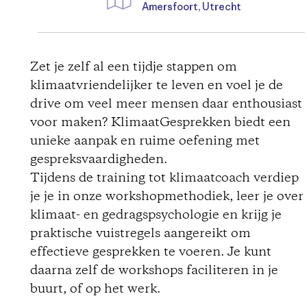
Amersfoort, Utrecht
D
i
Zet je zelf al een tijdje stappen om
klimaatvriendelijker te leven en voel je de
r
drive om veel meer mensen daar enthousiast
voor maken? KlimaatGesprekken biedt een
e
unieke aanpak en ruime oefening met
c
gespreksvaardigheden.
Tijdens de training tot klimaatcoach verdiep
t
je je in onze workshopmethodiek, leer je over
klimaat- en gedragspsychologie en krijg je
i
praktische vuistregels aangereikt om
effectieve gesprekken te voeren. Je kunt
o
daarna zelf de workshops faciliteren in je
buurt, of op het werk.
n