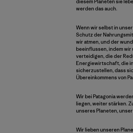
diesem Planeten sie leb
werden das auch.
Wenn wir selbst in unse
Schutz der Nahrungsmitte
wir atmen, und der wunde
beeinflussen, indem wir
verteidigen, die der R
Energiewirtschaft, die i
sicherzustellen, dass s
Übereinkommens von Par
Wir bei Patagonia werde
liegen, weiter stärken.
unseres Planeten, unsere
Wir lieben unseren Plan