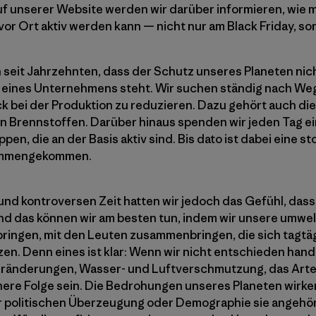
uf unserer Website werden wir darüber informieren, wie
vor Ort aktiv werden kann — nicht nur am Black Friday, so
 seit Jahrzehnten, dass der Schutz unseres Planeten nic
n eines Unternehmens steht. Wir suchen ständig nach We
 bei der Produktion zu reduzieren. Dazu gehört auch di
en Brennstoffen. Darüber hinaus spenden wir jeden Tag e
n, die an der Basis aktiv sind. Bis dato ist dabei eine 
sammengekommen.
nd kontroversen Zeit hatten wir jedoch das Gefühl, dass 
nd das können wir am besten tun, indem wir unsere umwe
erbringen, mit den Leuten zusammenbringen, die sich tagt
zen. Denn eines ist klar: Wenn wir nicht entschieden han
ränderungen, Wasser- und Luftverschmutzung, das Art
ere Folge sein. Die Bedrohungen unseres Planeten wirke
er politischen Überzeugung oder Demographie sie angehör