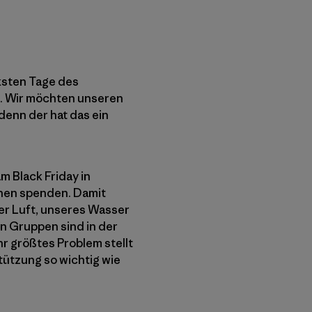
rksten Tage des
e. Wir möchten unseren
enn der hat das ein
m Black Friday in
onen spenden. Damit
rer Luft, unseres Wasser
n Gruppen sind in der
hr größtes Problem stellt
stützung so wichtig wie