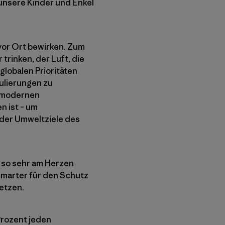
 unsere Kinder und Enkel
vor Ort bewirken. Zum
trinken, der Luft, die
globalen Prioritäten
ulierungen zu
r modernen
n ist – um
 der Umweltziele des
 so sehr am Herzen
smarter für den Schutz
setzen.
Prozent jeden