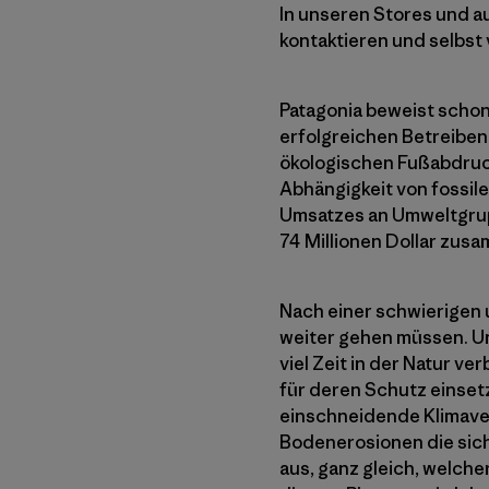
In unseren Stores und a
kontaktieren und selbst 
Patagonia beweist schon
erfolgreichen Betreibe
ökologischen Fußabdruck
Abhängigkeit von fossil
Umsatzes an Umweltgruppe
74 Millionen Dollar zu
Nach einer schwierigen u
weiter gehen müssen. U
viel Zeit in der Natur v
für deren Schutz einset
einschneidende Klimave
Bodenerosionen die sich
aus, ganz gleich, welch