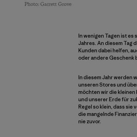
Photo: Garrett Grove
In wenigen Tagen ist es 
Jahres. An diesem Tag d
Kunden dabei helfen, au
oder andere Geschenk bi
In diesem Jahr werden wi
unseren Stores und über
möchten wir die kleinen
und unserer Erde für zu
Regel so klein, dass sie
die mangelnde Finanzieru
nie zuvor.