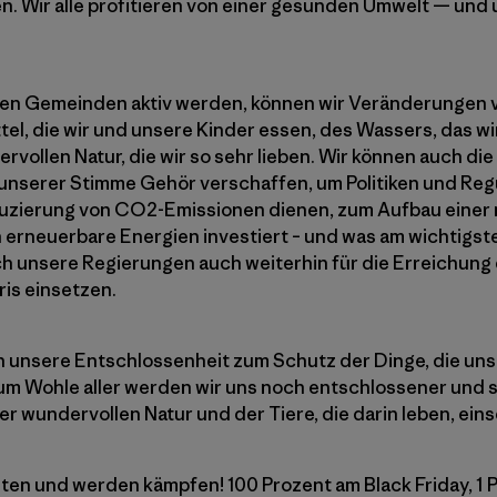
en. Wir alle profitieren von einer gesunden Umwelt — und
ren Gemeinden aktiv werden, können wir Veränderungen 
l, die wir und unsere Kinder essen, des Wassers, das wir 
rvollen Natur, die wir so sehr lieben. Wir können auch die 
 unserer Stimme Gehör verschaffen, um Politiken und Reg
eduzierung von CO2-Emissionen dienen, zum Aufbau eine
n erneuerbare Energien investiert – und was am wichtigste
ich unsere Regierungen auch weiterhin für die Erreichung
is einsetzen.
n unsere Entschlossenheit zum Schutz der Dinge, die uns
 Zum Wohle aller werden wir uns noch entschlossener und 
r wundervollen Natur und der Tiere, die darin leben, ein
eten und werden kämpfen! 100 Prozent am Black Friday, 1 