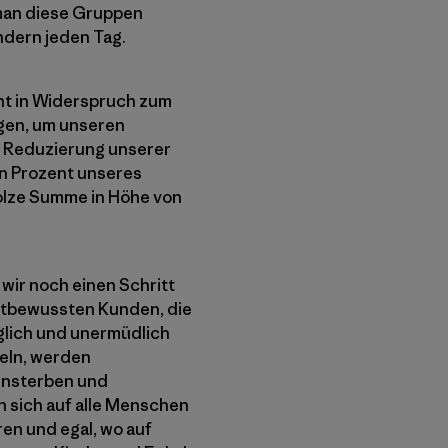
 man diese Gruppen
ndern jeden Tag.
ht in Widerspruch zum
gen, um unseren
e Reduzierung unserer
in Prozent unseres
stolze Summe in Höhe von
wir noch einen Schritt
ltbewussten Kunden, die
äglich und unermüdlich
deln, werden
ensterben und
n sich auf alle Menschen
en und egal, wo auf