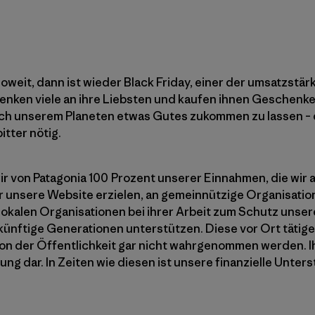
soweit, dann ist wieder Black Friday, einer der umsatzstä
enken viele an ihre Liebsten und kaufen ihnen Geschenk
ch unserem Planeten etwas Gutes zukommen zu lassen – d
tter nötig.
r von Patagonia 100 Prozent unserer Einnahmen, die wir a
 unsere Website erzielen, an gemeinnützige Organisati
 lokalen Organisationen bei ihrer Arbeit zum Schutz unse
künftige Generationen unterstützen. Diese vor Ort tätige
 von der Öffentlichkeit gar nicht wahrgenommen werden. I
ng dar. In Zeiten wie diesen ist unsere finanzielle Unter