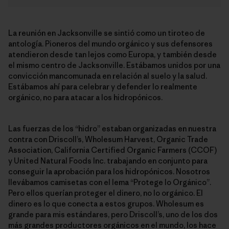
La reunión en Jacksonville se sintió como un tiroteo de
antología. Pioneros del mundo orgánico y sus defensores
atendieron desde tan lejos como Europa, y también desde
el mismo centro de Jacksonville. Estábamos unidos por una
convicción mancomunada en relación al suelo y la salud.
Estábamos ahí para celebrar y defender lo realmente
orgánico, no para atacar a los hidropónicos.
Las fuerzas de los “hidro” estaban organizadas en nuestra
contra con Driscoll’s, Wholesum Harvest, Organic Trade
Association, California Certified Organic Farmers (CCOF)
y United Natural Foods Inc. trabajando en conjunto para
conseguir la aprobación para los hidropónicos. Nosotros
llevábamos camisetas con el lema “Protege lo Orgánico”.
Pero ellos querían proteger el dinero, no lo orgánico. El
dinero es lo que conecta a estos grupos. Wholesum es
grande para mis estándares, pero Driscoll’s, uno de los dos
más grandes productores orgánicos en el mundo, los hace