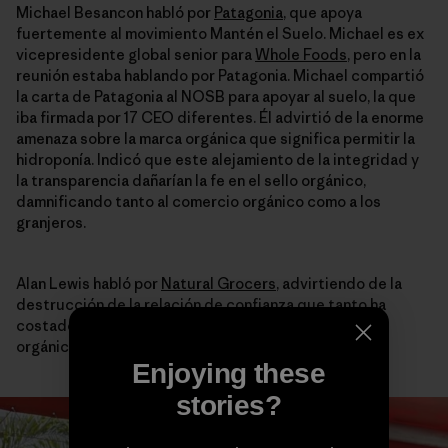
Michael Besancon habló por
Patagonia
, que apoya
fuertemente al movimiento Mantén el Suelo. Michael es ex
vicepresidente global senior para
Whole Foods
, pero en la
reunión estaba hablando por Patagonia. Michael compartió
la carta de Patagonia al NOSB para apoyar al suelo, la que
iba firmada por 17 CEO diferentes. Él advirtió de la enorme
amenaza sobre la marca orgánica que significa permitir la
hidroponía. Indicó que este alejamiento de la integridad y
la transparencia dañarían la fe en el sello orgánico,
damnificando tanto al comercio orgánico como a los
granjeros.
Alan Lewis habló por
Natural Grocers
, advirtiendo de la
destrucción de la relación de confianza que tanto ha
costado construir con los consumidores del sello
orgánico.
Enjoying these
stories?