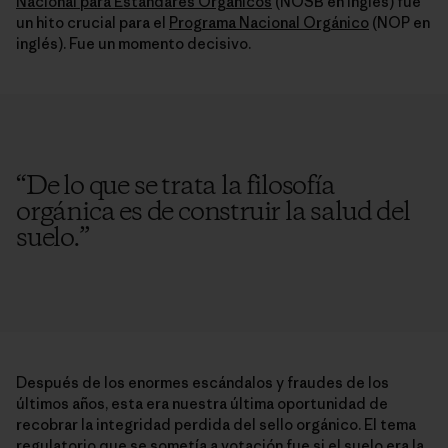
Nacional para Estándares Orgánicos
(NOSB en inglés) fue
un hito crucial para el
Programa Nacional Orgánico
(NOP en
inglés). Fue un momento decisivo.
“
De lo que se trata la filosofía
orgánica es de construir la salud del
suelo.
”
Después de los enormes escándalos y fraudes de los
últimos años, esta era nuestra última oportunidad de
recobrar la integridad perdida del sello orgánico. El tema
regulatorio que se sometía a votación fue si el suelo era la