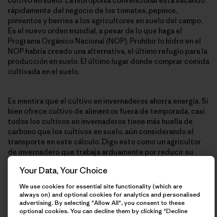
cultivo en suelo. La hidroponía convencional está sacando
rápidamente del negocio de los tomates, pepinos,
pimientos y berries a los agricultores en suelo del campo.
Es el nuevo orden mundial, a pesar de lo que haga el
Programa Orgánico Nacional (NOP). Prohibir lo hidro en el
NOP habría creado una alternativa, el último refugio para la
producción en suelo. El último lugar donde comprar comida
cultivada en el suelo.
Es mentira que el cultivo en invernaderos ahorra energía. Si
bien ofrece cultivo de alimentos fuera de temporada, casi
todos los cultivos en invernaderos tiene más huella de
carbono que los cultivos en suelo, aún considerando el
transporte en este cálculo. Digo esto como un agricultor
de invernadero que trabaja arduamente por reducir su
propia huella de carbono. Seamos honestos al respecto.
Your Data, Your Choice
Todos los agricultores de invernadero tienen mucho
trabajo que hacer en esta área. No vamos a lograrlo si
We use cookies for essential site functionality (which are
mentimos sobre nuestro impacto.
always on) and optional cookies for analytics and personalised
advertising. By selecting "Allow All", you consent to these
optional cookies. You can decline them by clicking "Decline