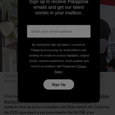
Sign up to receive Patagonia
emails and get our latest
stories in your mailbox.
By clicking the Sign Up button, I consent to
Patagonia processing my email address and
sending me emails for product highlights, original
stories, activism awareness, event updates and
more in accordance with Patagonia’s
Privacy
Notice
.
Jeff Moyer, ex presidente del NOSB, Director Ejecutivo del Instituto
Rodale y miembro del Subcomité de Cultivos de 2010.
Sign Up
Otro vocero fue Jeff Moyer, director ejecutivo del
Rodale
Institute
y miembro del directorio de
IFOAM US
. Jeff
también fue un activo miembro del Subcomité de Cultivos
de 2010 que pasó a ser presidente del NOSB, y se