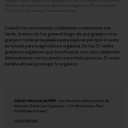
Jennifer Taylor, granjera, ex miembro del NOSB y miembro del Comité
Directivo de la Asociación de Agricultores Orgánicos. Ella me inspiró a
“ser fuerte y representar” hace muchos años.
Cuando los testimonios ciudadanos comenzaron esa
tarde, la emoción fue general luego de que granjero tras
granjero tomaran la palabra para explicar por qué el suelo
es la base para la agricultura orgánica. De los 32 reales
granjeros orgánicos que testificaron, solo dos competían
directamente con los productores hidropónicos. El resto
estaba ahí para proteger lo orgánico.
Edición Matutina de NPR:
“Las Verduras Hidropónicas Se
Imponen Sobre Las Orgánicas, Y Un Movimiento Para
Prohibirlas Fracasa”
Lee la Historia