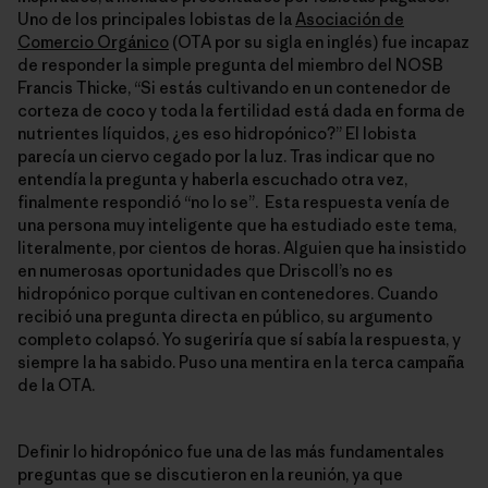
Uno de los principales lobistas de la
Asociación de
Comercio Orgánico
(OTA por su sigla en inglés) fue incapaz
de responder la simple pregunta del miembro del NOSB
Francis Thicke, “Si estás cultivando en un contenedor de
corteza de coco y toda la fertilidad está dada en forma de
nutrientes líquidos, ¿es eso hidropónico?” El lobista
parecía un ciervo cegado por la luz. Tras indicar que no
entendía la pregunta y haberla escuchado otra vez,
finalmente respondió “no lo se”. Esta respuesta venía de
una persona muy inteligente que ha estudiado este tema,
literalmente, por cientos de horas. Alguien que ha insistido
en numerosas oportunidades que Driscoll’s no es
hidropónico porque cultivan en contenedores. Cuando
recibió una pregunta directa en público, su argumento
completo colapsó. Yo sugeriría que sí sabía la respuesta, y
siempre la ha sabido. Puso una mentira en la terca campaña
de la OTA.
Definir lo hidropónico fue una de las más fundamentales
preguntas que se discutieron en la reunión, ya que