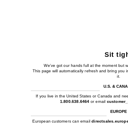
Sit tig
We’ve got our hands full at the moment but 
This page will automatically refresh and bring you
it.
U.S. & CAN
If you live in the United States or Canada and nee
1.800.638.6464
or email
customer_
EUROPE
European customers can email
directsales.euro