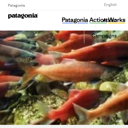
Sign Up
English
Patagonia
섬즈업
Share
About
this
Home
Share
Grante
on
Campaigns
Linked