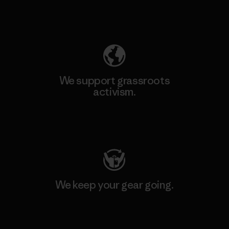
Explore Our Footprint
We support grassroots
activism.
Visit Patagonia Action Works
We keep your gear going.
Visit Worn Wear