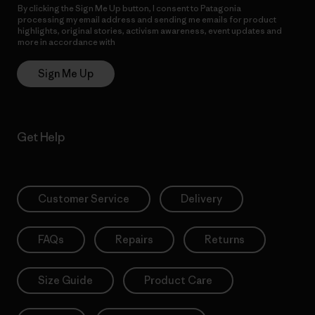
By clicking the Sign Me Up button, I consent to Patagonia
processing my email address and sending me emails for product
highlights, original stories, activism awareness, event updates and
more in accordance with
Patagonia’s Privacy Notice
Sign Me Up
Get Help
Customer Service
Delivery
FAQs
Repairs
Returns
Size Guide
Product Care