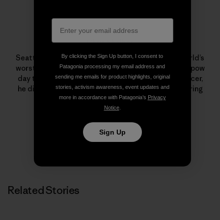
Chris Shalbot
By clicking the Sign Up button, I consent to
Seattle-born, Cascade-raised and possibly the world’s
Patagonia processing my email address and
worst surfer, Chris Shalbot prefers a quiet, stormy pow
sending me emails for product highlights, original
day to being in the ocean. A former downhill bike racer,
stories, activism awareness, event updates and
he ditched the competitive ranks in favor of exploring
more in accordance with Patagonia’s
Privacy
what’s around the next bend.
Notice
.
Sign Up
Related Stories