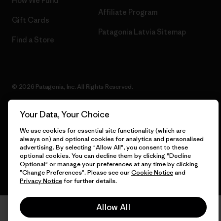
How We Fund
Affiliate Program
Gift Cards
Patagonia Latvia Sitemap
Find a Store
© 2026 Patagonia, Inc. All Rights Reserved.
Your Data, Your Choice
English
We use cookies for essential site functionality (which are
always on) and optional cookies for analytics and personalised
advertising. By selecting "Allow All", you consent to these
optional cookies. You can decline them by clicking "Decline
Optional" or manage your preferences at any time by clicking
"Change Preferences". Please see our
Cookie Notice
and
Privacy Notice
for further details.
Allow All