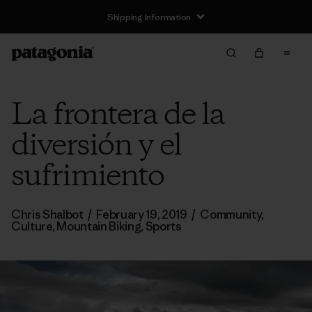
Shipping Information
La frontera de la
diversión y el
sufrimiento
Chris Shalbot
/
February 19, 2019
/
Community
,
Culture
,
Mountain Biking
,
Sports