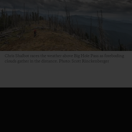
Chris Shalbot races the weather above Big Hole Pass as foreboding
clouds gather in the distance. Photo: Scott Rinckenberger