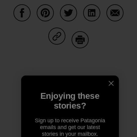
Share on Facebook
Share on Pinterest
Share on Twitter
Share on LinkedIn
Share on
Share on Copy Link
Print
Author Profile
Enjoying these
stories?
Sign up to receive Patagonia
emails and get our latest
stories in your mailbox.