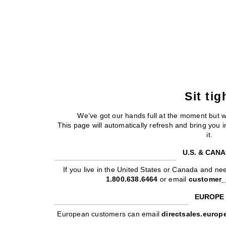
Sit tig
We’ve got our hands full at the moment but 
This page will automatically refresh and bring you
it.
U.S. & CAN
If you live in the United States or Canada and nee
1.800.638.6464
or email
customer_
EUROPE
European customers can email
directsales.euro