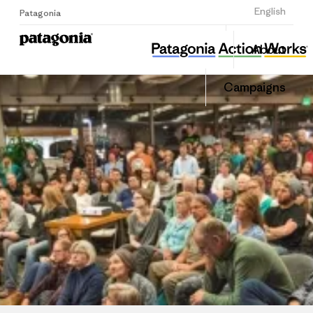
Sign Up
English
Patagonia
뿌리와 이끼
Share
About
this
Home
Share
Grante
on
Campaigns
Linked