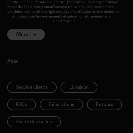
En cliquant sur le bouton S’inscrire, j’accepte que Patagonia utilise
mon adresse e-mail pour m’envoyer des e-mails concernant les
produits, les histoires originales, la sensibilisation à l’activisme, les
informations sur les événements et autres, conformément à la
Politique de confidentialité
de Patagonia.
S’inscrire
Aide
Service clients
Livraison
FAQs
Réparations
Retours
Guide des tailles