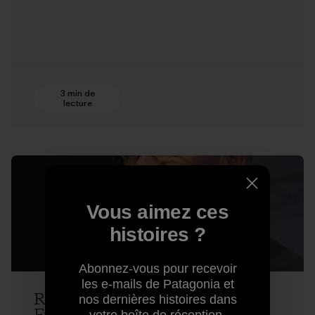
3 min de
lecture
Vous aimez ces
histoires ?
Abonnez-vous pour recevoir
les e-mails de Patagonia et
Rick Ridgeway Makes the Case for
nos dernières histoires dans