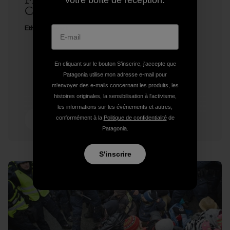
Freedom to Roam at Copenhagen
votre boîte de réception.
Climate Change Conference
Ethan Stewart
En cliquant sur le bouton S’inscrire, j'accepte que
Patagonia utilise mon adresse e-mail pour
m'envoyer des e-mails concernant les produits, les
histoires originales, la sensibilisation à l'activisme,
les informations sur les événements et autres,
4 min de
conformément à la
Politique de confidentialité
de
lecture
Patagonia.
S'inscrire