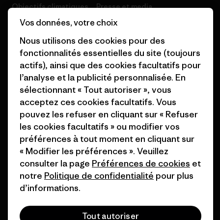
Objectifs climatiques
Presse et media
Vos données, votre choix
1% For The Planet
Industry program
Nous utilisons des cookies pour des
Comment nous
Programme d’affiliation
fonctionnalités essentielles du site (toujours
finançons
actifs), ainsi que des cookies facultatifs pour
Patagonia Luxembourg Plan du
l’analyse et la publicité personnalisée. En
Cartes cadeaux
site
sélectionnant « Tout autoriser », vous
Nos magasins
acceptez ces cookies facultatifs. Vous
pouvez les refuser en cliquant sur « Refuser
les cookies facultatifs » ou modifier vos
préférences à tout moment en cliquant sur
« Modifier les préférences ». Veuillez
© 2026 Patagonia, Inc. All Rights Reserved.
consulter la page
Préférences de cookies
et
notre
Politique de confidentialité
pour plus
d’informations.
français
Tout autoriser